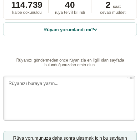
114.739
40
2
saat
kalbe dokunuldu
rüya te’vîl kılındı
cevab müddeti
Rüyam yorumlandı mı?
Rüyanızı göndermeden önce rüyanızla en ilgili olan sayfada
bulunduğunuzdan emin olun.
1000
Rüya yorumunuza daha sonra ulaşmak için bu sayfanın