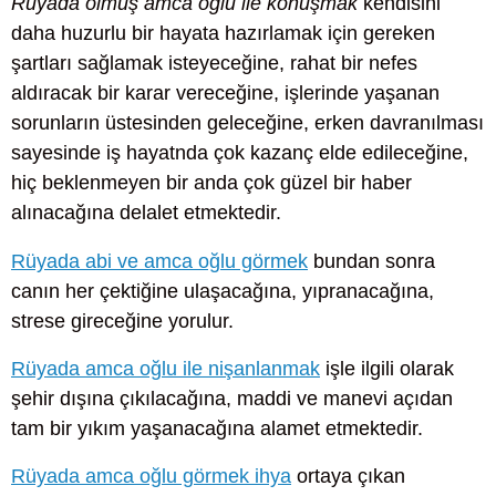
Rüyada ölmüş amca oğlu ile konuşmak
kendisini
daha huzurlu bir hayata hazırlamak için gereken
şartları sağlamak isteyeceğine, rahat bir nefes
aldıracak bir karar vereceğine, işlerinde yaşanan
sorunların üstesinden geleceğine, erken davranılması
sayesinde iş hayatnda çok kazanç elde edileceğine,
hiç beklenmeyen bir anda çok güzel bir haber
alınacağına delalet etmektedir.
Rüyada abi ve amca oğlu görmek
bundan sonra
canın her çektiğine ulaşacağına, yıpranacağına,
strese gireceğine yorulur.
Rüyada amca oğlu ile nişanlanmak
işle ilgili olarak
şehir dışına çıkılacağına, maddi ve manevi açıdan
tam bir yıkım yaşanacağına alamet etmektedir.
Rüyada amca oğlu görmek ihya
ortaya çıkan