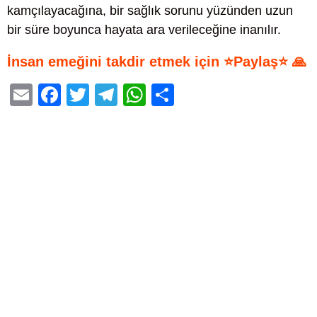
kamçılayacağına, bir sağlık sorunu yüzünden uzun
bir süre boyunca hayata ara verileceğine inanılır.
İnsan emeğini takdir etmek için ⭐Paylaş⭐ 🙏
E
F
T
T
W
S
m
a
wi
el
h
h
ail
c
tt
e
at
ar
e
er
gr
s
e
b
a
A
o
m
p
o
p
k