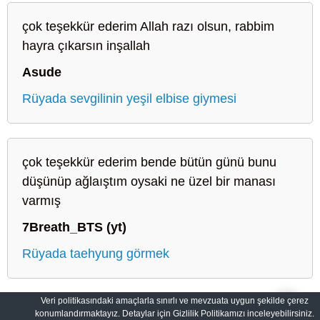
çok teşekkür ederim Allah razı olsun, rabbim
hayra çıkarsın inşallah
Asude
Rüyada sevgilinin yeşil elbise giymesi
çok teşekkür ederim bende bütün günü bunu
düşünüp ağlaıştım oysaki ne üzel bir manası
varmış
7Breath_BTS (yt)
Rüyada taehyung görmek
Veri politikasındaki amaçlarla sınırlı ve mevzuata uygun şekilde çerez
konumlandırmaktayız. Detaylar için Gizlilik Politikamızı inceleyebilirsiniz.
Sahih Rüyalar: Rüyaların Dilini Öğrenin
Gizlilik Politikası