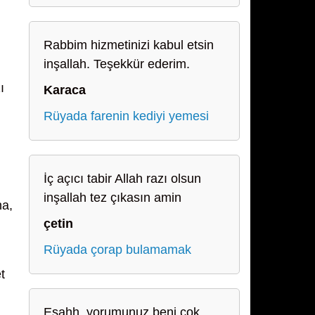
Rabbim hizmetinizi kabul etsin
inşallah. Teşekkür ederim.
ı
Karaca
Rüyada farenin kediyi yemesi
İç açıcı tabir Allah razı olsun
inşallah tez çıkasın amin
na,
çetin
Rüyada çorap bulamamak
t
Esahh, yorumunuz beni çok