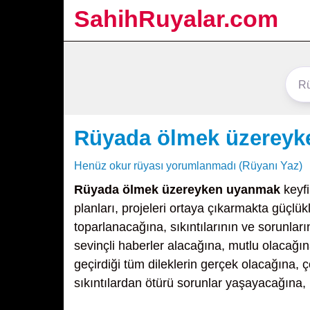
SahihRuyalar.com
Rüyada ölmek üzerey
Henüz okur rüyası yorumlanmadı (Rüyanı Yaz)
Rüyada ölmek üzereyken uyanmak
keyfi
planları, projeleri ortaya çıkarmakta güçlük
toparlanacağına, sıkıntılarının ve sorunlar
sevinçli haberler alacağına, mutlu olacağına
geçirdiği tüm dileklerin gerçek olacağına
sıkıntılardan ötürü sorunlar yaşayacağına,