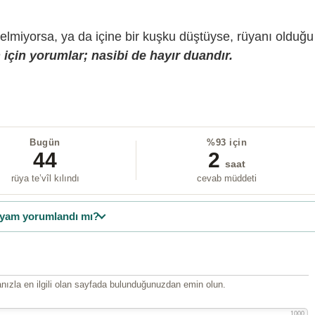
gelmiyorsa, ya da içine bir kuşku düştüyse, rüyanı olduğu
için yorumlar; nasibi de hayır duandır.
Bugün
%93 için
44
2
saat
rüya te’vîl kılındı
cevab müddeti
yam yorumlandı mı?
ızla en ilgili olan sayfada bulunduğunuzdan emin olun.
1000