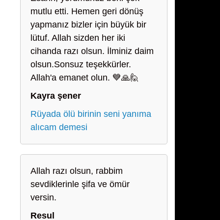
mutlu etti. Hemen geri dönüş
yapmanız bizler için büyük bir
lütuf. Allah sizden her iki
cihanda razı olsun. İlminiz daim
olsun.Sonsuz teşekkürler.
Allah'a emanet olun. 💙🙏🙋
Kayra şener
Rüyada ölü birinin seni yanıma
alıcam demesi
Allah razı olsun, rabbim
sevdiklerinle şifa ve ömür
versin.
Resul