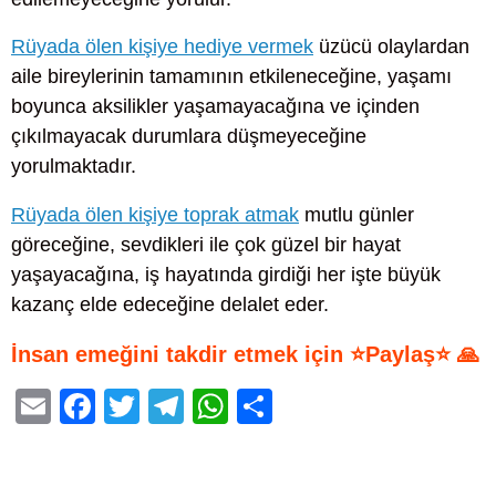
Rüyada ölen kişiye hediye vermek
üzücü olaylardan
aile bireylerinin tamamının etkileneceğine, yaşamı
boyunca aksilikler yaşamayacağına ve içinden
çıkılmayacak durumlara düşmeyeceğine
yorulmaktadır.
Rüyada ölen kişiye toprak atmak
mutlu günler
göreceğine, sevdikleri ile çok güzel bir hayat
yaşayacağına, iş hayatında girdiği her işte büyük
kazanç elde edeceğine delalet eder.
İnsan emeğini takdir etmek için ⭐Paylaş⭐ 🙏
E
F
T
T
W
S
m
a
wi
el
h
h
ail
c
tt
e
at
ar