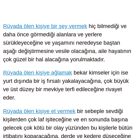
Rüyada ölen kişiye bir şey vermek
hiç bilmediği ve
daha önce görmediği alanlara ve yerlere
sürükleyeceğine ve yaşamını neredeyse baştan
aşağı değiştirmesine vesile olacağına, aile hayatının
çok güzel bir hal alacağına yorulmaktadır.
Rüyada ölen kişiye ağlamak
bekar kimseler için ise
yurt dışında bir iş fırsatı yakalayacağına, çok büyük
ve üst düzey bir mevkiye terfi edileceğine rivayet
eder.
Rüyada ölen kişiye et vermek
bir sebeple sevdiği
kişilerden çok laf işiteceğine ve en sonunda başına
gelecek çok kötü bir olay yüzünden bu kişilerle bütün
irtibatını koparacağına, derde ve kedere düşeceğine