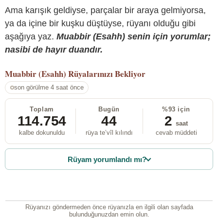
Ama karışık geldiyse, parçalar bir araya gelmiyorsa,
ya da içine bir kuşku düştüyse, rüyanı olduğu gibi
aşağıya yaz.
Muabbir (Esahh) senin için yorumlar;
nasibi de hayır duandır.
Muabbir (Esahh)
Rüyalarınızı Bekliyor
son görülme 4 saat önce
Toplam
Bugün
%93 için
114.754
44
2
saat
kalbe dokunuldu
rüya te’vîl kılındı
cevab müddeti
Rüyam yorumlandı mı?
Rüyanızı göndermeden önce rüyanızla en ilgili olan sayfada
bulunduğunuzdan emin olun.