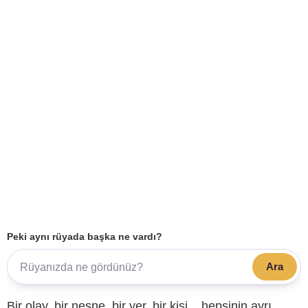
Peki aynı rüyada başka ne vardı?
Ara
Bir olay, bir nesne, bir yer, bir kişi... hepsinin ayrı