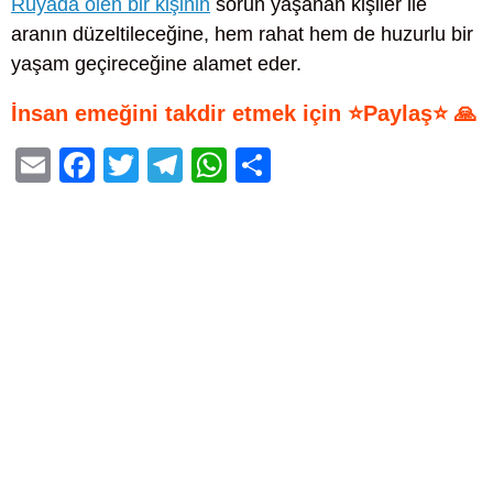
Rüyada ölen bir kişinin
sorun yaşanan kişiler ile
aranın düzeltileceğine, hem rahat hem de huzurlu bir
yaşam geçireceğine alamet eder.
İnsan emeğini takdir etmek için ⭐Paylaş⭐ 🙏
E
F
T
T
W
S
m
a
wi
el
h
h
ail
c
tt
e
at
ar
e
er
gr
s
e
b
a
A
o
m
p
o
p
k