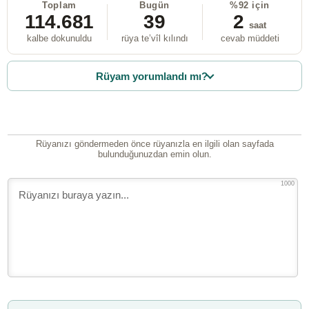
Toplam
Bugün
%92 için
114.681
39
2
saat
kalbe dokunuldu
rüya te’vîl kılındı
cevab müddeti
Rüyam yorumlandı mı?
Rüyanızı göndermeden önce rüyanızla en ilgili olan sayfada
bulunduğunuzdan emin olun.
1000