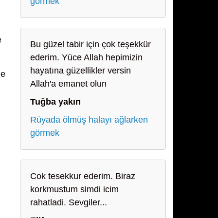
görmek
e
Bu güzel tabir için çok teşekkür
ederim. Yüce Allah hepimizin
hayatına güzellikler versin
le
Allah'a emanet olun
Tuğba yakın
Rüyada ölmüş halayı ağlarken
görmek
Cok tesekkur ederim. Biraz
korkmustum simdi icim
rahatladi. Sevgiler...