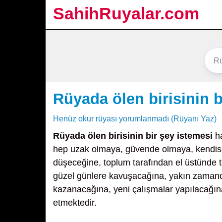
SahihRuyalar.com
Rüyada ölen birisinin b
Henüz okur rüyası yorumlanmadı (Rüyanı Yaz)
Rüyada ölen birisinin bir şey istemesi
ha
hep uzak olmaya, güvende olmaya, kendisin
düşeceğine, toplum tarafından el üstünde 
güzel günlere kavuşacağına, yakın zamand
kazanacağına, yeni çalışmalar yapılacağına
etmektedir.