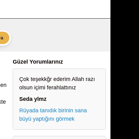
ra
Güzel Yorumlarınız
Çok teşekkğr ederim Allah razı
den
olsun içimi ferahlattınız
Seda ylmz
kte
Rüyada tanıdık birinin sana
büyü yaptığını görmek