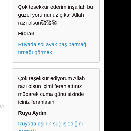
Çok teşekkür ederim inşallah bu
güzel yorumunuz çıkar Allah
razı olsun🥰🥰🥰
Hicran
Rüyada sol ayak baş parmağı
tırnağı görmek
Çok teşekkür ediyorum Allah
razı olsun içimi ferahlattınız
mübarek cuma günü sizinde
içiniz ferahlasın
arı
Rüya Aydın
Rüyada eşinin suç işlediğini