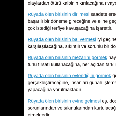
olaylardan ötürü kalbinin kırılacağına rivay
Rüyada ölen birisinin dirilmesi
saadete erec
başarılı bir döneme gireceğine ve eline geç
çok istediği terfiye kavuşacağına işarettir.
Rüyada ölen birisinin bal vermesi
iyi geçine
karşılaşılacağına, sıkıntılı ve sorunlu bir 
Rüyada ölen birisinin mezarını görmek
haya
türlü fırsatı kullanacağına, her açıdan farklı
Rüyada ölen birisinin evlendiğini görmek
ge
gerçekleştireceğine, insanları günah işleme
yapacağına yorulmaktadır.
Rüyada ölen birisinin evine gelmesi
eş, dos
sorunlarından ve sıkıntılarından kurtulacağ
etmektedir.