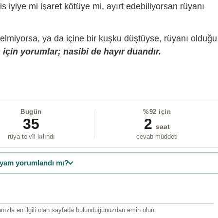
is iyiye mi işaret kötüye mi, ayırt edebiliyorsan rüyanı
gelmiyorsa, ya da içine bir kuşku düştüyse, rüyanı olduğu
için yorumlar; nasibi de hayır duandır.
Bugün
%92 için
35
2
saat
rüya te’vîl kılındı
cevab müddeti
yam yorumlandı mı?
ızla en ilgili olan sayfada bulunduğunuzdan emin olun.