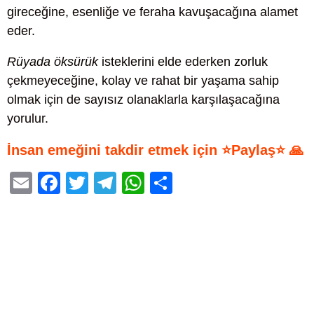
gireceğine, esenliğe ve feraha kavuşacağına alamet
eder.
Rüyada öksürük
isteklerini elde ederken zorluk
çekmeyeceğine, kolay ve rahat bir yaşama sahip
olmak için de sayısız olanaklarla karşılaşacağına
yorulur.
İnsan emeğini takdir etmek için ⭐Paylaş⭐ 🙏
E
F
T
T
W
S
m
a
wi
el
h
h
ail
c
tt
e
at
ar
e
er
gr
s
e
b
a
A
o
m
p