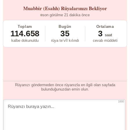
Muabbir (Esahh)
Rüyalarınızı Bekliyor
son görülme 21 dakika önce
Toplam
Bugün
Ortalama
114.658
35
3
saat
kalbe dokunuldu
rüya te’vîl kılındı
cevab müddeti
Rüyanızı göndermeden önce rüyanızla en ilgili olan sayfada
bulunduğunuzdan emin olun.
1000