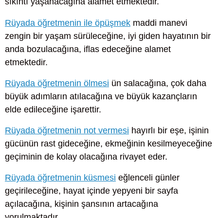
sıkıntı yaşanacağına alamet etmektedir.
Rüyada öğretmenin ile öpüşmek
maddi manevi
zengin bir yaşam sürüleceğine, iyi giden hayatının bir
anda bozulacağına, iflas edeceğine alamet
etmektedir.
Rüyada öğretmenin ölmesi
ün salacağına, çok daha
büyük adımların atılacağına ve büyük kazançların
elde edileceğine işarettir.
Rüyada öğretmenin not vermesi
hayırlı bir eşe, işinin
gücünün rast gideceğine, ekmeğinin kesilmeyeceğine
geçiminin de kolay olacağına rivayet eder.
Rüyada öğretmenin küsmesi
eğlenceli günler
geçirileceğine, hayat içinde yepyeni bir sayfa
açılacağına, kişinin şansının artacağına
yorulmaktadır.