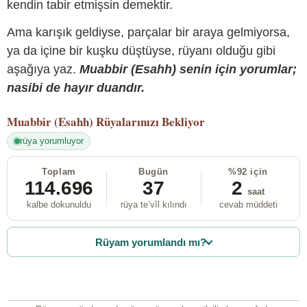
kendin tabir etmişsin demektir.
Ama karışık geldiyse, parçalar bir araya gelmiyorsa,
ya da içine bir kuşku düştüyse, rüyanı olduğu gibi
aşağıya yaz.
Muabbir (Esahh) senin için yorumlar;
nasibi de hayır duandır.
Muabbir (Esahh)
Rüyalarınızı Bekliyor
rüya yorumluyor
Toplam
Bugün
%92 için
114.696
37
2
saat
kalbe dokunuldu
rüya te’vîl kılındı
cevab müddeti
Rüyam yorumlandı mı?