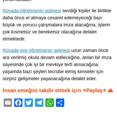
Rüyada öğretmenin gülmesi
sevdiği kişiler ile birlikte
daha önce el atmaya cesaret edemeyeceği bazı
büyük ve yorucu çalışmalara imza atacağına, işlerin
çok kısmetsiz ve bereketsiz olacağına delalet
etmektedir.
Rüyada eve öğretmenin gelmesi
uzun zaman önce
ara verilmiş okula devam edileceğine, atılan bir imza
sayesinde çok iyi bir mevkiye terfi alınacağına,
yaşamda bazı şeyleri tecrübe etmiş kimseler için
sürpriz gelişmeler yaşanacağına delalet eder.
İnsan emeğini takdir etmek için ⭐Paylaş⭐ 🙏
E
F
T
T
W
S
m
a
wi
el
h
h