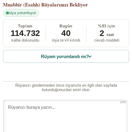
Muabbir (Esahh)
Rüyalarınızı Bekliyor
rüya yorumluyor
Toplam
Bugün
%93 için
114.732
40
2
saat
kalbe dokunuldu
rüya te’vîl kılındı
cevab müddeti
Rüyam yorumlandı mı?
Rüyanızı göndermeden önce rüyanızla en ilgili olan sayfada
bulunduğunuzdan emin olun.
1000