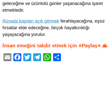
geleceğine ve üzüntülü günler yaşanacağına işaret
etmektedir.
Rüyada kapıları açık görmek
ferahlayacağına, eşsiz
fırsatlar elde edeceğine, birçok hayalkırıklığı
yaşayacağına yorulur.
İnsan emeğini takdir etmek için ⭐Paylaş⭐ 🙏
E
F
T
T
W
S
m
a
wi
el
h
h
ail
c
tt
e
at
ar
e
er
gr
s
e
b
a
A
o
m
p
o
p