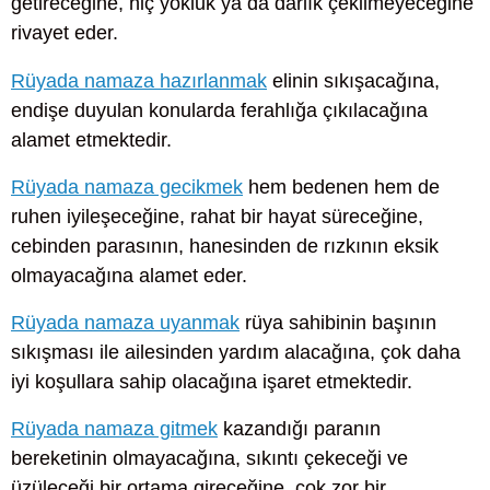
getireceğine, hiç yokluk ya da darlık çekilmeyeceğine
rivayet eder.
Rüyada namaza hazırlanmak
elinin sıkışacağına,
endişe duyulan konularda ferahlığa çıkılacağına
alamet etmektedir.
Rüyada namaza gecikmek
hem bedenen hem de
ruhen iyileşeceğine, rahat bir hayat süreceğine,
cebinden parasının, hanesinden de rızkının eksik
olmayacağına alamet eder.
Rüyada namaza uyanmak
rüya sahibinin başının
sıkışması ile ailesinden yardım alacağına, çok daha
iyi koşullara sahip olacağına işaret etmektedir.
Rüyada namaza gitmek
kazandığı paranın
bereketinin olmayacağına, sıkıntı çekeceği ve
üzüleceği bir ortama gireceğine, çok zor bir