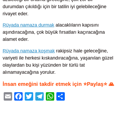
durumdan çıkıldığı için bir tatilin iyi gelebileceğine
rivayet eder.
Rüyada namaza durmak
alacaklıların kapısını
aşındıracağına, çok büyük fırsatları kaçıracağına
alamet eder.
Rüyada namaza koşmak
rakipsiz hale geleceğine,
variyeti ile herkesi kıskandıracağına, yaşanılan güzel
olaylardan bu kişi yüzünden bir türlü tat
alınamayacağına yorulur.
İnsan emeğini takdir etmek için ⭐Paylaş⭐ 🙏
E
F
T
T
W
S
m
a
wi
el
h
h
ail
c
tt
e
at
ar