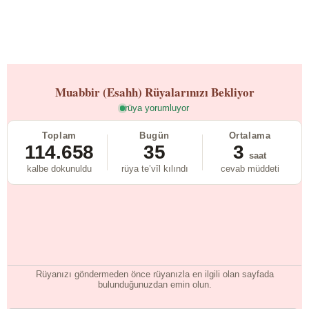
Muabbir (Esahh)
Rüyalarınızı Bekliyor
rüya yorumluyor
Toplam
Bugün
Ortalama
114.658
35
3
saat
kalbe dokunuldu
rüya te’vîl kılındı
cevab müddeti
Rüyanızı göndermeden önce rüyanızla en ilgili olan sayfada
bulunduğunuzdan emin olun.