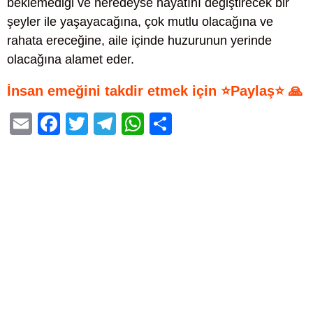
beklemediği ve neredeyse hayatını değiştirecek bir
şeyler ile yaşayacağına, çok mutlu olacağına ve
rahata ereceğine, aile içinde huzurunun yerinde
olacağına alamet eder.
İnsan emeğini takdir etmek için ⭐Paylaş⭐ 🙏
E
F
T
T
W
S
m
a
wi
el
h
h
ail
c
tt
e
at
ar
e
er
gr
s
e
b
a
A
o
m
p
o
p
k