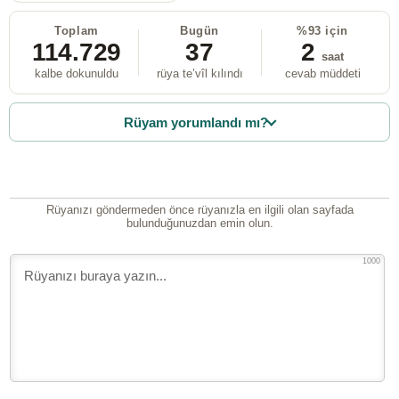
Toplam
Bugün
%93 için
114.729
37
2
saat
kalbe dokunuldu
rüya te’vîl kılındı
cevab müddeti
Rüyam yorumlandı mı?
Rüyanızı göndermeden önce rüyanızla en ilgili olan sayfada
bulunduğunuzdan emin olun.
1000