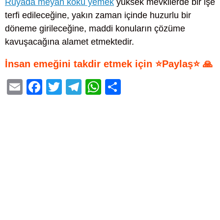
Rüyada meyan kökü yemek
yüksek mevkilerde bir işe
terfi edileceğine, yakın zaman içinde huzurlu bir
döneme girileceğine, maddi konuların çözüme
kavuşacağına alamet etmektedir.
İnsan emeğini takdir etmek için ⭐Paylaş⭐ 🙏
E
F
T
T
W
S
m
a
wi
el
h
h
ail
c
tt
e
at
ar
e
er
gr
s
e
b
a
A
o
m
p
o
p
k