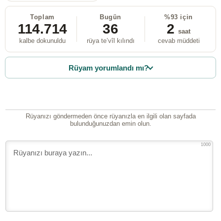
Toplam
Bugün
%93 için
114.714
36
2
saat
kalbe dokunuldu
rüya te’vîl kılındı
cevab müddeti
Rüyam yorumlandı mı?
Rüyanızı göndermeden önce rüyanızla en ilgili olan sayfada
bulunduğunuzdan emin olun.
1000