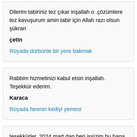
Dilerim tabiriniz tez çıkar inşallah o .çözümlere
tez kavuşurum amin tabir için Allah razı olsun
şükran
çetin
Rüyada dürbünle bir yere bakmak
Rabbim hizmetinizi kabul etsin inşallah.
Teşekkür ederim.
Karaca
Rüyada farenin kediyi yemesi
teşekkürler..2024 mart dan beri issizim bu bana