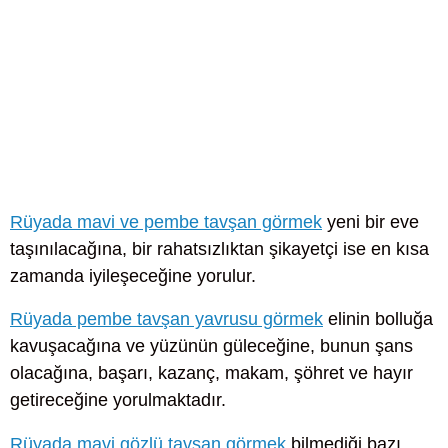
Rüyada mavi ve pembe tavşan görmek
yeni bir eve
taşınılacağına, bir rahatsızlıktan şikayetçi ise en kısa
zamanda iyileşeceğine yorulur.
Rüyada pembe tavşan yavrusu görmek
elinin bolluğa
kavuşacağına ve yüzünün güleceğine, bunun şans
olacağına, başarı, kazanç, makam, şöhret ve hayır
getireceğine yorulmaktadır.
Rüyada mavi gözlü tavşan görmek
bilmediği bazı