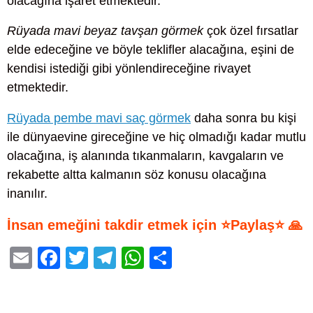
olacağına işaret etmektedir.
Rüyada mavi beyaz tavşan görmek
çok özel fırsatlar
elde edeceğine ve böyle teklifler alacağına, eşini de
kendisi istediği gibi yönlendireceğine rivayet
etmektedir.
Rüyada pembe mavi saç görmek
daha sonra bu kişi
ile dünyaevine gireceğine ve hiç olmadığı kadar mutlu
olacağına, iş alanında tıkanmaların, kavgaların ve
rekabette altta kalmanın söz konusu olacağına
inanılır.
İnsan emeğini takdir etmek için ⭐Paylaş⭐ 🙏
E
F
T
T
W
S
m
a
wi
el
h
h
ail
c
tt
e
at
ar