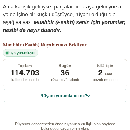
Ama karışık geldiyse, parçalar bir araya gelmiyorsa,
ya da içine bir kuşku düştüyse, rüyanı olduğu gibi
aşağıya yaz.
Muabbir (Esahh) senin için yorumlar;
nasibi de hayır duandır.
Muabbir (Esahh)
Rüyalarınızı Bekliyor
rüya yorumluyor
Toplam
Bugün
%92 için
114.703
36
2
saat
kalbe dokunuldu
rüya te’vîl kılındı
cevab müddeti
Rüyam yorumlandı mı?
Rüyanızı göndermeden önce rüyanızla en ilgili olan sayfada
bulunduğunuzdan emin olun.