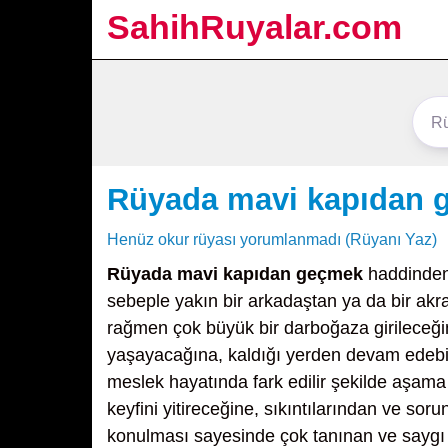
SahihRuyalar.com
Rüyada mavi kapıdan 
Henüz okur rüyası yorumlanmadı (Rüyanı Yaz)
Rüyada mavi kapıdan geçmek
haddinden 
sebeple yakın bir arkadaştan ya da bir ak
rağmen çok büyük bir darboğaza girileceği
yaşayacağına, kaldığı yerden devam edebil
meslek hayatında fark edilir şekilde aşam
keyfini yitireceğine, sıkıntılarından ve so
konulması sayesinde çok tanınan ve saygı d