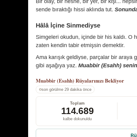
Bir olay, bir nesne, bir yer, bir kişi... hep
sende bıraktığı hissi aklında tut.
Sonunda 
Hâlâ İçine Sinmediyse
Simgeleri okudun, içinde bir his kaldı. O h
zaten kendin tabir etmişsin demektir.
Ama karışık geldiyse, parçalar bir araya 
gibi aşağıya yaz.
Muabbir (Esahh) senin 
Muabbir (Esahh)
Rüyalarınızı Bekliyor
son görülme 29 dakika önce
Toplam
114.689
kalbe dokunuldu
Rü