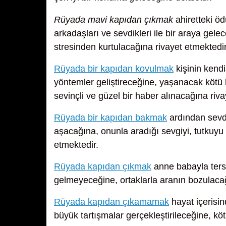
Rüyada mavi kapıdan çıkmak
ahiretteki öd
arkadaşları ve sevdikleri ile bir araya gel
stresinden kurtulacağına rivayet etmektedir
Rüyada bir kapıdan kovulmak
kişinin kendi
yöntemler geliştireceğine, yaşanacak kötü b
sevinçli ve güzel bir haber alınacağına riva
Rüyada bir kapıdan bakmak
ardından sevdiğ
aşacağına, onunla aradığı sevgiyi, tutkuyu
etmektedir.
Rüyada kapıdan çıkmak
anne babayla ters
gelmeyeceğine, ortaklarla aranın bozulacağ
Rüyada kapıdan çıkamamak
hayat içerisin
büyük tartışmalar gerçekleştirileceğine, k