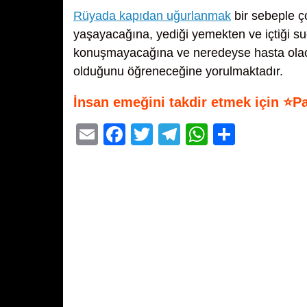
Rüyada kapıdan uğurlanmak
bir sebeple ç
yaşayacağına, yediği yemekten ve içtiği sud
konuşmayacağına ve neredeyse hasta olac
olduğunu öğreneceğine yorulmaktadır.
İnsan emeğini takdir etmek için ⭐P
E
F
T
T
W
S
m
a
wi
el
h
h
ail
c
tt
e
at
ar
e
er
gr
s
e
b
a
A
o
m
p
o
p
k