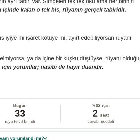
sinin ayrı tabiri var. Simgeleri tek tek oku ama her birinin
içinde kalan o tek his, rüyanın gerçek tabiridir.
is iyiye mi işaret kötüye mi, ayırt edebiliyorsan rüyanı
gelmiyorsa, ya da içine bir kuşku düştüyse, rüyanı olduğu
için yorumlar; nasibi de hayır duandır.
Bugün
%92 için
33
2
saat
rüya te’vîl kılındı
cevab müddeti
yam yorumlandı mı?