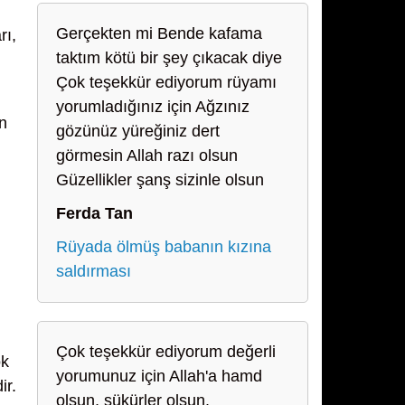
Gerçekten mi Bende kafama
rı,
taktım kötü bir şey çıkacak diye
Çok teşekkür ediyorum rüyamı
yorumladığınız için Ağzınız
n
gözünüz yüreğiniz dert
görmesin Allah razı olsun
Güzellikler şanş sizinle olsun
Ferda Tan
Rüyada ölmüş babanın kızına
saldırması
Çok teşekkür ediyorum değerli
ok
yorumunuz için Allah'a hamd
ir.
olsun, şükürler olsun.