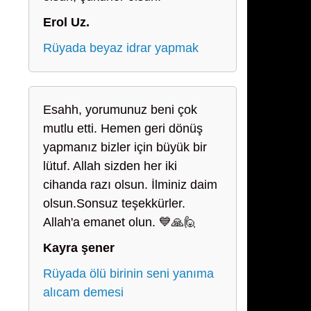
Erol Uz.
Rüyada beyaz idrar yapmak
Esahh, yorumunuz beni çok
mutlu etti. Hemen geri dönüş
yapmanız bizler için büyük bir
lütuf. Allah sizden her iki
cihanda razı olsun. İlminiz daim
olsun.Sonsuz teşekkürler.
Allah'a emanet olun. 💙🙏🙋
Kayra şener
Rüyada ölü birinin seni yanıma
alıcam demesi