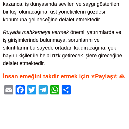
kazanca, iş dünyasında sevilen ve saygı gösterilen
bir kişi olunacağına, üst yöneticilerin gözdesi
konumuna gelineceğine delalet etmektedir.
Rüyada mahkemeye vermek
önemli yatırımlarda ve
iş girişimlerinde bulunmaya, sorunlarını ve
sıkıntılarını bu sayede ortadan kaldıracağına, çok
hayırlı kişiler ile helal rızk getirecek işlere gireceğine
delalet etmektedir.
İnsan emeğini takdir etmek için ⭐Paylaş⭐ 🙏
E
F
T
T
W
S
m
a
wi
el
h
h
ail
c
tt
e
at
ar
e
er
gr
s
e
b
a
A