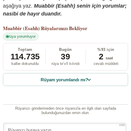
aşağıya yaz.
Muabbir (Esahh) senin için yorumlar;
nasibi de hayır duandır.
Muabbir (Esahh)
Rüyalarınızı Bekliyor
rüya yorumluyor
Toplam
Bugün
%93 için
114.735
39
2
saat
kalbe dokunuldu
rüya te’vîl kılındı
cevab müddeti
Rüyam yorumlandı mı?
Rüyanızı göndermeden önce rüyanızla en ilgili olan sayfada
bulunduğunuzdan emin olun.
1000