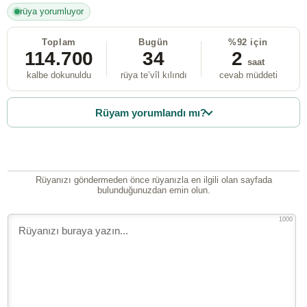
rüya yorumluyor
Toplam
Bugün
%92 için
114.700
34
2
saat
kalbe dokunuldu
rüya te’vîl kılındı
cevab müddeti
Rüyam yorumlandı mı?
Rüyanızı göndermeden önce rüyanızla en ilgili olan sayfada
bulunduğunuzdan emin olun.
1000