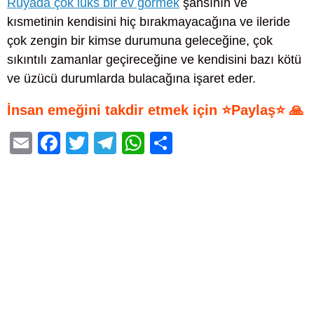
Rüyada çok lüks bir ev görmek
şansının ve
kısmetinin kendisini hiç bırakmayacağına ve ileride
çok zengin bir kimse durumuna geleceğine, çok
sıkıntılı zamanlar geçireceğine ve kendisini bazı kötü
ve üzücü durumlarda bulacağına işaret eder.
İnsan emeğini takdir etmek için ⭐Paylaş⭐ 🙏
E
F
T
T
W
S
m
a
wi
el
h
h
ail
c
tt
e
at
ar
e
er
gr
s
e
b
a
A
o
m
p
o
p
k