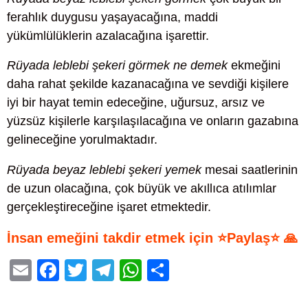
ferahlık duygusu yaşayacağına, maddi
yükümlülüklerin azalacağına işarettir.
Rüyada leblebi şekeri görmek ne demek
ekmeğini
daha rahat şekilde kazanacağına ve sevdiği kişilere
iyi bir hayat temin edeceğine, uğursuz, arsız ve
yüzsüz kişilerle karşılaşılacağına ve onların gazabına
gelineceğine yorulmaktadır.
Rüyada beyaz leblebi şekeri yemek
mesai saatlerinin
de uzun olacağına, çok büyük ve akıllıca atılımlar
gerçekleştireceğine işaret etmektedir.
İnsan emeğini takdir etmek için ⭐Paylaş⭐ 🙏
E
F
T
T
W
S
m
a
wi
el
h
h