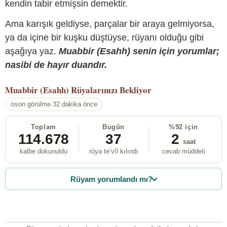
kendin tabir etmişsin demektir.
Ama karışık geldiyse, parçalar bir araya gelmiyorsa,
ya da içine bir kuşku düştüyse, rüyanı olduğu gibi
aşağıya yaz.
Muabbir (Esahh) senin için yorumlar;
nasibi de hayır duandır.
Muabbir (Esahh)
Rüyalarınızı Bekliyor
son görülme 32 dakika önce
Toplam
Bugün
%92 için
114.678
37
2
saat
kalbe dokunuldu
rüya te’vîl kılındı
cevab müddeti
Rüyam yorumlandı mı?