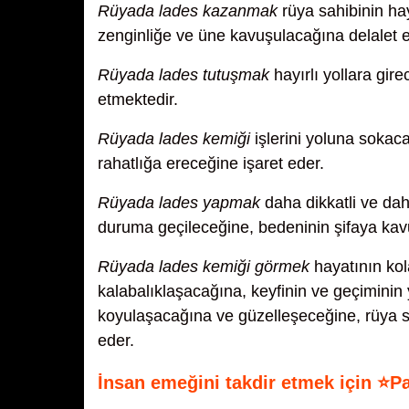
Rüyada lades kazanmak
rüya sahibinin hay
zenginliğe ve üne kavuşulacağına delalet e
Rüyada lades tutuşmak
hayırlı yollara gir
etmektedir.
Rüyada lades kemiği
işlerini yoluna sokaca
rahatlığa ereceğine işaret eder.
Rüyada lades yapmak
daha dikkatli ve dah
duruma geçileceğine, bedeninin şifaya kavu
Rüyada lades kemiği görmek
hayatının kol
kalabalıklaşacağına, keyfinin ve geçiminin
koyulaşacağına ve güzelleşeceğine, rüya sa
eder.
İnsan emeğini takdir etmek için ⭐P