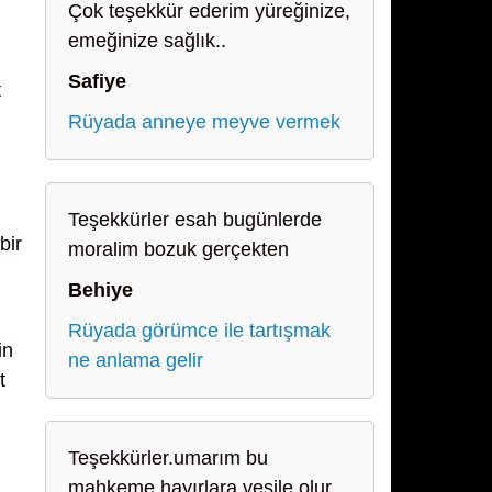
Çok teşekkür ederim yüreğinize,
emeğinize sağlık..
Safiye
t
Rüyada anneye meyve vermek
Teşekkürler esah bugünlerde
bir
moralim bozuk gerçekten
Behiye
Rüyada görümce ile tartışmak
in
ne anlama gelir
t
Teşekkürler.umarım bu
mahkeme hayırlara vesile olur.