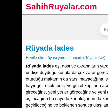
SahihRuyalar.com
Rüyada lades
Henüz okur rüyası yorumlanmadı (Rüyanı Yaz)
Rüyada lades
eş, dost ve akrabaların yard
endişe duyduğu konularda çok zarar görec
oturduğu makamın da sarsılmayacağına, sev
hayır getirecek temiz ve güzel kapıların a
gireceğine, yeni yerler göreceğine ve yeni a
açılacağına bu sayede kurtuluşunun da kes
geçirileceğine ve beklenen sonuca ulaşıla