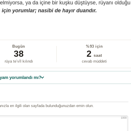
gelmiyorsa, ya da içine bir kuşku düştüyse, rüyanı olduğu
için yorumlar; nasibi de hayır duandır.
Bugün
%93 için
38
2
saat
rüya te’vîl kılındı
cevab müddeti
yam yorumlandı mı?
ızla en ilgili olan sayfada bulunduğunuzdan emin olun.
1000