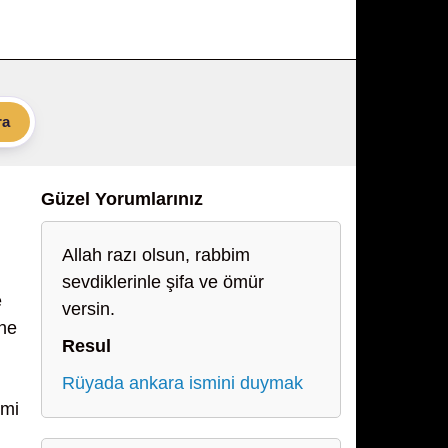
ra
Güzel Yorumlarınız
Allah razı olsun, rabbim
sevdiklerinle şifa ve ömür
e
versin.
ine
Resul
Rüyada ankara ismini duymak
emi