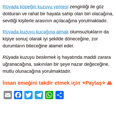
Rüyada köpeğin kuzuyu yemesi
zenginliği ile göz
dolduran ve rahat bir hayata sahip olan biri olacağına,
sevdiği kişilerle arasının açılacağına yorulmaktadır.
Rüyada kuzuyu kucağına almak
olumsuzlukların da
kişiye sonuç olarak iyi şekilde döneceğine, zor
durumların biteceğine alamet eder.
Rüyada kuzuyu beslemek
iş hayatında maddi zarara
uğranacağına, sakınılan bir şeye nazar değeceğine,
mutlu olunacağına yorulmaktadır.
İnsan emeğini takdir etmek için ⭐Paylaş⭐ 🙏
E
F
T
T
W
S
m
a
wi
el
h
h
ail
c
tt
e
at
ar