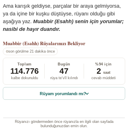
Ama karışık geldiyse, parçalar bir araya gelmiyorsa,
ya da içine bir kuşku düştüyse, rüyanı olduğu gibi
aşağıya yaz.
Muabbir (Esahh) senin için yorumlar;
nasibi de hayır duandır.
Muabbir (Esahh)
Rüyalarınızı Bekliyor
son görülme 21 dakika önce
Toplam
Bugün
%94 için
114.776
47
2
saat
kalbe dokunuldu
rüya te’vîl kılındı
cevab müddeti
Rüyam yorumlandı mı?
Rüyanızı göndermeden önce rüyanızla en ilgili olan sayfada
bulunduğunuzdan emin olun.