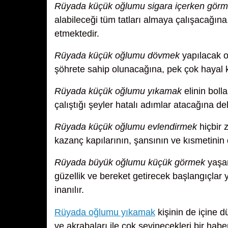
Rüyada küçük oğlumu sigara içerken gör
alabileceği tüm tatları almaya çalışacağın
etmektedir.
Rüyada küçük oğlumu dövmek
yapılacak o
şöhrete sahip olunacağına, pek çok hayal k
Rüyada küçük oğlumu yıkamak
elinin boll
çalıştığı şeyler hatalı adımlar atacağına de
Rüyada küçük oğlumu evlendirmek
hiçbir 
kazanç kapılarının, şansının ve kısmetinin
Rüyada büyük oğlumu küçük görmek
yaşam
güzellik ve bereket getirecek başlangıçlar
inanılır.
Rüyada oğlumu yıkamak
kişinin de içine 
ve akrabaları ile çok sevinecekleri bir habe