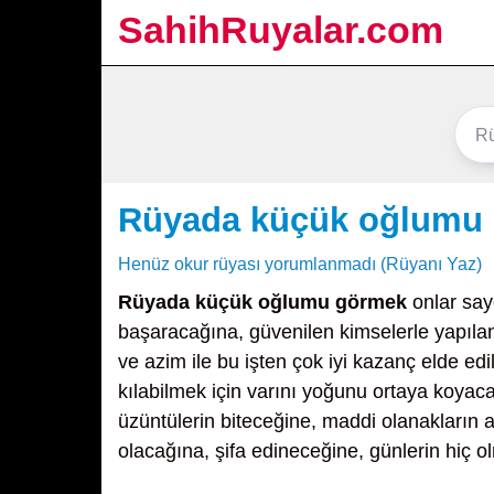
SahihRuyalar.com
Rüyada küçük oğlumu
Henüz okur rüyası yorumlanmadı (Rüyanı Yaz)
Rüyada küçük oğlumu görmek
onlar say
başaracağına, güvenilen kimselerle yapılan 
ve azim ile bu işten çok iyi kazanç elde ed
kılabilmek için varını yoğunu ortaya koyaca
üzüntülerin biteceğine, maddi olanakların a
olacağına, şifa edineceğine, günlerin hiç o