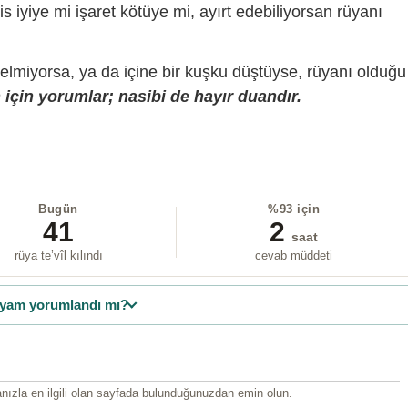
is iyiye mi işaret kötüye mi, ayırt edebiliyorsan rüyanı
gelmiyorsa, ya da içine bir kuşku düştüyse, rüyanı olduğu
için yorumlar; nasibi de hayır duandır.
Bugün
%93 için
41
2
saat
rüya te’vîl kılındı
cevab müddeti
yam yorumlandı mı?
ızla en ilgili olan sayfada bulunduğunuzdan emin olun.