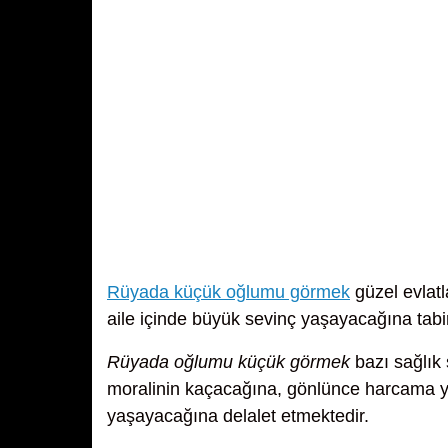
Rüyada küçük oğlumu görmek
güzel evlatla
aile içinde büyük sevinç yaşayacağına tabir
Rüyada oğlumu küçük görmek
bazı sağlık 
moralinin kaçacağına, gönlünce harcama yap
yaşayacağına delalet etmektedir.