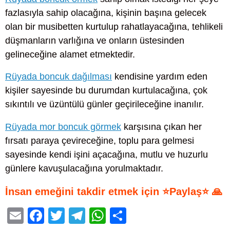
fazlasıyla sahip olacağına, kişinin başına gelecek
olan bir musibetten kurtulup rahatlayacağına, tehlikeli
düşmanların varlığına ve onların üstesinden
gelineceğine alamet etmektedir.
Rüyada boncuk dağılması
kendisine yardım eden
kişiler sayesinde bu durumdan kurtulacağına, çok
sıkıntılı ve üzüntülü günler geçirileceğine inanılır.
Rüyada mor boncuk görmek
karşısına çıkan her
fırsatı paraya çevireceğine, toplu para gelmesi
sayesinde kendi işini açacağına, mutlu ve huzurlu
günlere kavuşulacağına yorulmaktadır.
İnsan emeğini takdir etmek için ⭐Paylaş⭐ 🙏
E
F
T
T
W
S