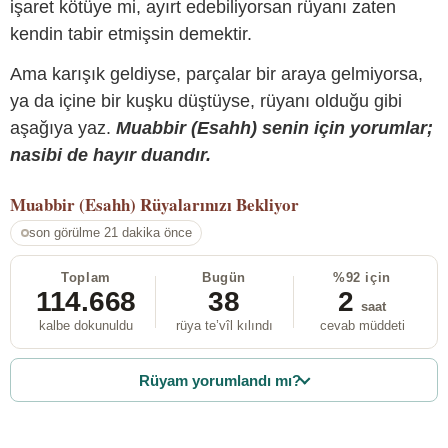
işaret kötüye mi, ayırt edebiliyorsan rüyanı zaten
kendin tabir etmişsin demektir.
Ama karışık geldiyse, parçalar bir araya gelmiyorsa,
ya da içine bir kuşku düştüyse, rüyanı olduğu gibi
aşağıya yaz.
Muabbir (Esahh) senin için yorumlar;
nasibi de hayır duandır.
Muabbir (Esahh)
Rüyalarınızı Bekliyor
son görülme 21 dakika önce
Toplam
Bugün
%92 için
114.668
38
2
saat
kalbe dokunuldu
rüya te’vîl kılındı
cevab müddeti
Rüyam yorumlandı mı?