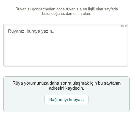
Rüyanızı göndermeden önce rüyanızla en ilgili olan sayfada
bulunduğunuzdan emin olun.
1000
Rüya yorumunuza daha sonra ulaşmak için bu sayfanın
adresini kaydedin.
Bağlantıyı kopyala