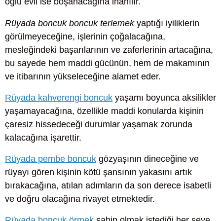
oğlu evli ise boşanacağına inanılır.
Rüyada boncuk boncuk terlemek
yaptığı iyiliklerin
görülmeyeceğine, işlerinin çoğalacağına,
mesleğindeki başarılarının ve zaferlerinin artacağına,
bu sayede hem maddi gücünün, hem de makamının
ve itibarının yükseleceğine alamet eder.
Rüyada kahverengi boncuk
yaşamı boyunca aksilikler
yaşamayacağına, özellikle maddi konularda kişinin
çaresiz hissedeceği durumlar yaşamak zorunda
kalacağına işarettir.
Rüyada pembe boncuk
gözyaşının dineceğine ve
rüyayı gören kişinin kötü şansının yakasını artık
bırakacağına, atılan adımların da son derece isabetli
ve doğru olacağına rivayet etmektedir.
Rüyada boncuk örmek
sahip olmak istediği her şeye