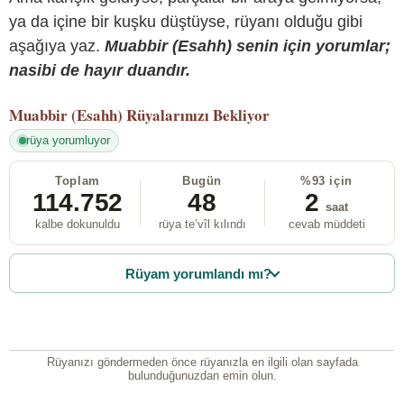
ya da içine bir kuşku düştüyse, rüyanı olduğu gibi
aşağıya yaz.
Muabbir (Esahh) senin için yorumlar;
nasibi de hayır duandır.
Muabbir (Esahh)
Rüyalarınızı Bekliyor
rüya yorumluyor
Toplam
Bugün
%93 için
114.752
48
2
saat
kalbe dokunuldu
rüya te’vîl kılındı
cevab müddeti
Rüyam yorumlandı mı?
Rüyanızı göndermeden önce rüyanızla en ilgili olan sayfada
bulunduğunuzdan emin olun.