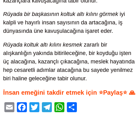
kazançlara kavuşacağına tabir olunur.
Rüyada bir başkasının koltuk altı kılını görmek
iyi
kalpli ve hayırlı insan sayısının da artacağına, iş
dünyasında üne kavuşulacağına işaret eder.
Rüyada koltuk altı kılını kesmek
zararlı bir
alışkanlığın yakında bitirileceğine, bir koyduğu işten
üç alacağına, kazançlı çıkacağına, meslek hayatında
hep cesaretli adımlar atacağına bu sayede yenilmez
biri haline geleceğine tabir olunur.
İnsan emeğini takdir etmek için ⭐Paylaş⭐ 🙏
E
F
T
T
W
S
m
a
wi
el
h
h
ail
c
tt
e
at
ar
e
er
gr
s
e