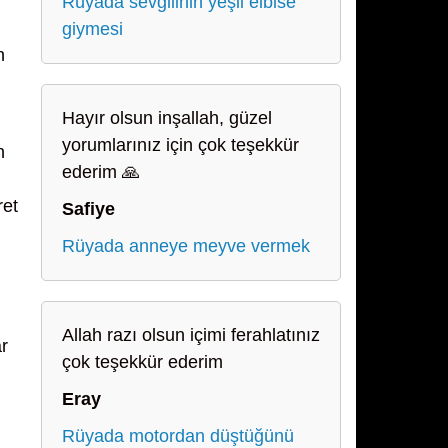
Rüyada sevgilinin yeşil elbise
giymesi
n
Hayır olsun inşallah, güzel
yorumlarınız için çok teşekkür
n
ederim 🙏
ret
Safiye
Rüyada anneye meyve vermek
Allah razı olsun içimi ferahlatınız
ar
çok teşekkür ederim
Eray
Rüyada motordan düştüğünü