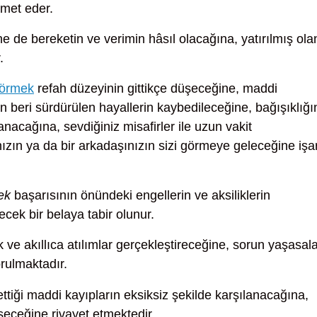
amet eder.
ne de bereketin ve verimin hâsıl olacağına, yatırılmış ola
.
görmek
refah düzeyinin gittikçe düşeceğine, maddi
beri sürdürülen hayallerin kaybedileceğine, bağışıklığı
nacağına, sevdiğiniz misafirler ile uzun vakit
ınızın ya da bir arkadaşınızın sizi görmeye geleceğine işa
ek
başarısının önündeki engellerin ve aksiliklerin
ecek bir belaya tabir olunur.
ve akıllıca atılımlar gerçekleştireceğine, sorun yaşasal
rulmaktadır.
tiği maddi kayıpların eksiksiz şekilde karşılanacağına,
eceğine rivayet etmektedir.