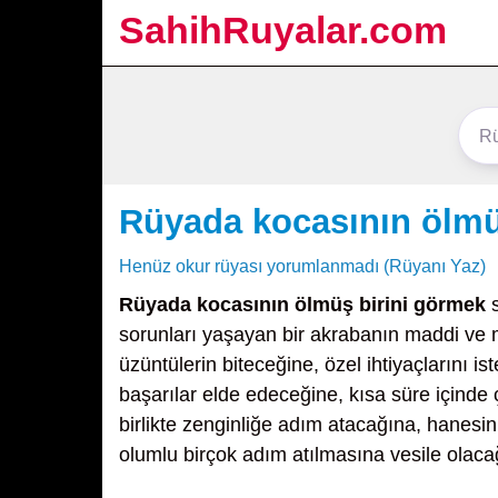
SahihRuyalar.com
Rüyada kocasının ölmü
Henüz okur rüyası yorumlanmadı (Rüyanı Yaz)
Rüyada kocasının ölmüş birini görmek
s
sorunları yaşayan bir akrabanın maddi ve 
üzüntülerin biteceğine, özel ihtiyaçlarını is
başarılar elde edeceğine, kısa süre içinde ç
birlikte zenginliğe adım atacağına, hanesin
olumlu birçok adım atılmasına vesile olaca