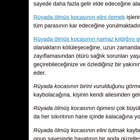
sayede daha fazla gelir elde edeceğine al
Rüyada ölmüş kocasının elini öpmek
işleri
tüm parasının kar edeceğine yorulmaktadır
Rüyada ölmüş kocasının namaz kıldığını 
olanakların kötüleşeceğine, uzun zamandan 
zayıflamasından ötürü sağlık sorunları yaşa
geçirebileceğinize ve özlediğiniz bir yakın
eder.
Rüyada kocasının birini vurulduğunu görm
kaybolacağına, kişinin kendi ailesinden gel
Rüyada ölmüş kocasının öpmesi
çok büyük 
da her sıkıntının hane içinde kalacağına yo
Rüyada ölmüş kocasının elini tutmak
kaybet
onun sayesinde hayatının bir anda güzelleş