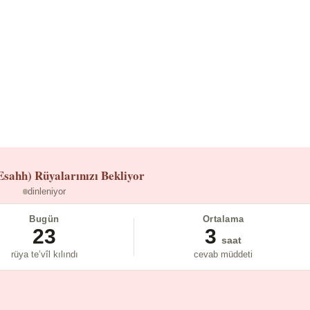
Esahh)
Rüyalarınızı Bekliyor
dinleniyor
Bugün
Ortalama
23
3
saat
rüya te’vîl kılındı
cevab müddeti