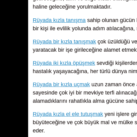
haline geleceğine yorulmaktadır.
Rüyada kızla tanışma
sahip olunan gücün ka
bir kişi ile evlilik yolunda adım atılacağına
Rüyada bir kızla tanışmak
çok üzüldüğü ve s
yaratacak bir işe girileceğine alamet etmekt
Rüyada iki kızla öpüşmek
sevdiği kişilerde
hastalık yaşayacağına, her türlü dünya nim
Rüyada bir kızla uçmak
uzun zaman önce ar
sayesinde çok iyi bir mevkiye terfi alınaca
alamadıklarını rahatlıkla alma gücüne sahi
Rüyada kızla el ele tutuşmak
yeni işlere gi
büyüteceğine ve çok büyük mal ve mülke sa
eder.