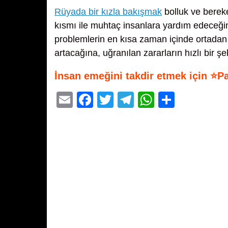
Rüyada bir kızla bakışmak
bolluk ve bereke
kısmı ile muhtaç insanlara yardım edeceği
problemlerin en kısa zaman içinde ortada
artacağına, uğranılan zararların hızlı bir şe
İnsan emeğini takdir etmek için ⭐P
E
F
T
T
W
S
m
a
wi
el
h
h
ail
c
tt
e
at
ar
e
er
gr
s
e
b
a
A
o
m
p
o
p
k