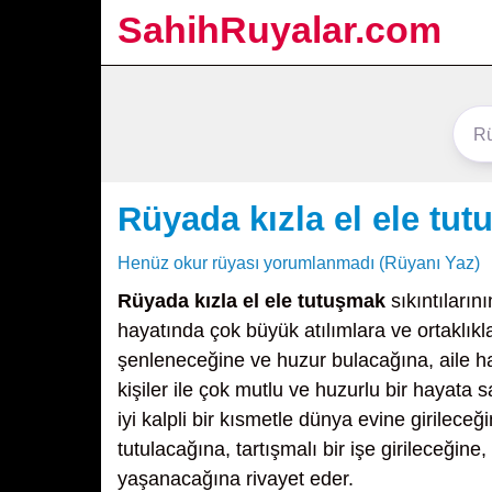
SahihRuyalar.com
Rüyada kızla el ele tu
Henüz okur rüyası yorumlanmadı (Rüyanı Yaz)
Rüyada kızla el ele tutuşmak
sıkıntıların
hayatında çok büyük atılımlara ve ortaklıkla
şenleneceğine ve huzur bulacağına, aile h
kişiler ile çok mutlu ve huzurlu bir hayata s
iyi kalpli bir kısmetle dünya evine girileceği
tutulacağına, tartışmalı bir işe girileceğine
yaşanacağına rivayet eder.