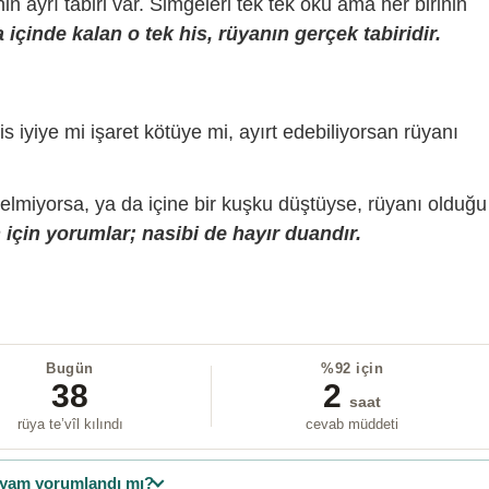
sinin ayrı tabiri var. Simgeleri tek tek oku ama her birinin
içinde kalan o tek his, rüyanın gerçek tabiridir.
is iyiye mi işaret kötüye mi, ayırt edebiliyorsan rüyanı
gelmiyorsa, ya da içine bir kuşku düştüyse, rüyanı olduğu
için yorumlar; nasibi de hayır duandır.
Bugün
%92 için
38
2
saat
rüya te’vîl kılındı
cevab müddeti
yam yorumlandı mı?