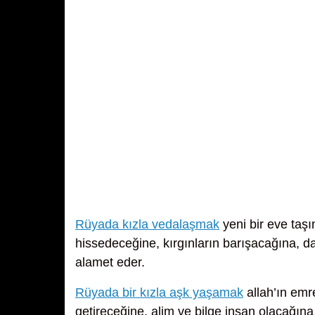
Rüyada kızla vedalaşmak
yeni bir eve taşı
hissedeceğine, kırgınların barışacağına, da
alamet eder.
Rüyada bir kızla aşk yaşamak
allah’ın emre
getireceğine, alim ve bilge insan olacağın