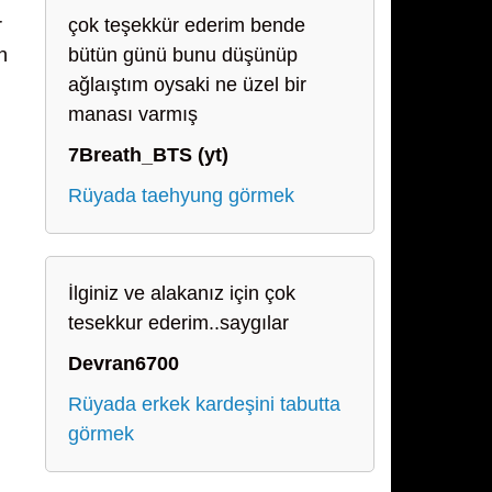
r
çok teşekkür ederim bende
n
bütün günü bunu düşünüp
ağlaıştım oysaki ne üzel bir
manası varmış
7Breath_BTS (yt)
Rüyada taehyung görmek
İlginiz ve alakanız için çok
tesekkur ederim..saygılar
Devran6700
Rüyada erkek kardeşini tabutta
görmek