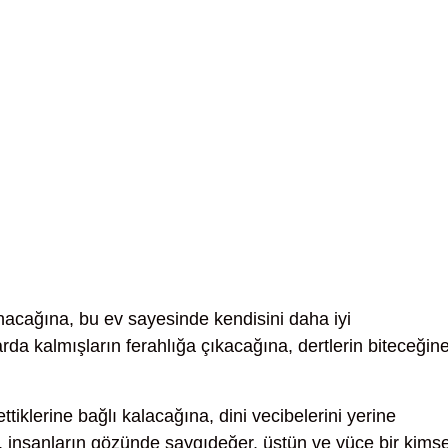
nacağına, bu ev sayesinde kendisini daha iyi
rda kalmışların ferahlığa çıkacağına, dertlerin biteceğin
ttiklerine bağlı kalacağına, dini vecibelerini yerine
a, insanların gözünde saygıdeğer, üstün ve yüce bir kims