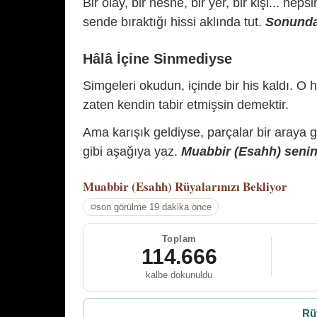
Bir olay, bir nesne, bir yer, bir kişi... hep
sende bıraktığı hissi aklında tut.
Sonunda 
Hâlâ İçine Sinmediyse
Simgeleri okudun, içinde bir his kaldı. O h
zaten kendin tabir etmişsin demektir.
Ama karışık geldiyse, parçalar bir araya 
gibi aşağıya yaz.
Muabbir (Esahh) senin 
Muabbir (Esahh)
Rüyalarınızı Bekliyor
son görülme 19 dakika önce
Toplam
114.666
kalbe dokunuldu
Rü