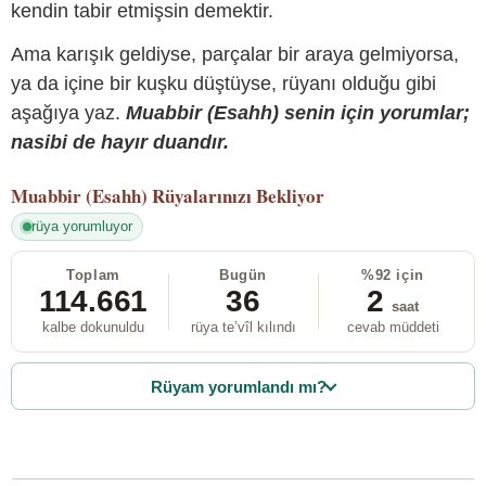
kendin tabir etmişsin demektir.
Ama karışık geldiyse, parçalar bir araya gelmiyorsa,
ya da içine bir kuşku düştüyse, rüyanı olduğu gibi
aşağıya yaz.
Muabbir (Esahh) senin için yorumlar;
nasibi de hayır duandır.
Muabbir (Esahh)
Rüyalarınızı Bekliyor
rüya yorumluyor
Toplam
Bugün
%92 için
114.661
36
2
saat
kalbe dokunuldu
rüya te’vîl kılındı
cevab müddeti
Rüyam yorumlandı mı?