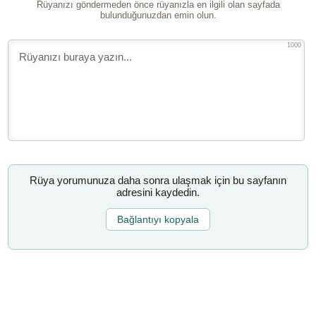
Rüyanızı göndermeden önce rüyanızla en ilgili olan sayfada
bulunduğunuzdan emin olun.
1000
Rüya yorumunuza daha sonra ulaşmak için bu sayfanın
adresini kaydedin.
Bağlantıyı kopyala