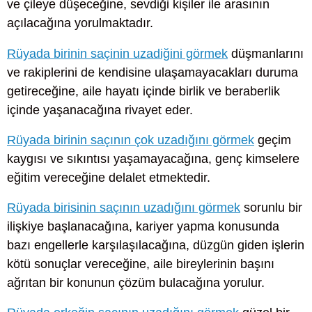
ve çileye düşeceğine, sevdiği kişiler ile arasının
açılacağına yorulmaktadır.
Rüyada birinin saçinin uzadiğini görmek
düşmanlarını
ve rakiplerini de kendisine ulaşamayacakları duruma
getireceğine, aile hayatı içinde birlik ve beraberlik
içinde yaşanacağına rivayet eder.
Rüyada birinin saçının çok uzadığını görmek
geçim
kaygısı ve sıkıntısı yaşamayacağına, genç kimselere
eğitim vereceğine delalet etmektedir.
Rüyada birisinin saçının uzadığını görmek
sorunlu bir
ilişkiye başlanacağına, kariyer yapma konusunda
bazı engellerle karşılaşılacağına, düzgün giden işlerin
kötü sonuçlar vereceğine, aile bireylerinin başını
ağrıtan bir konunun çözüm bulacağına yorulur.