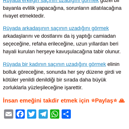
Rüyada erkeğin saçının uzadığını görmek
güzel bir
bayanla evlilik yapacağına, sorunların atlatılacağına
rivayet etmektedir.
Rüyada arkadaşının saçının uzadığını görmek
arkadaşlarını ve dostlarını da iş yaptığı camiadan
seçeceğine, refaha erileceğine, uzun yıllardan beri
hayali kurulan herşeye kavuşulacağına tabir olunur.
Rüyada bir kadının saçının uzadığını görmek
elinin
bolluk göreceğine, sonunda her şey düzene girdi ve
kötüler yenildi denildiği bir sırada daha büyük
zorluklarla yüzleşileceğine işarettir.
İnsan emeğini takdir etmek için ⭐Paylaş⭐ 🙏
E
F
T
T
W
S
m
a
wi
el
h
h