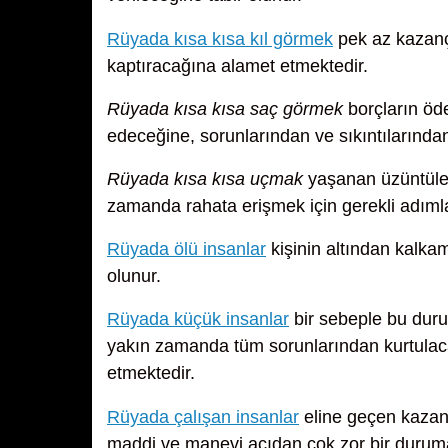
Rüyada kısa kısa kıl görmek
pek az kazanç 
kaptıracağına alamet etmektedir.
Rüyada kısa kısa saç görmek
borçların öd
edeceğine, sorunlarından ve sıkıntılarından
Rüyada kısa kısa uçmak
yaşanan üzüntüler
zamanda rahata erişmek için gerekli adımla
Rüyada ölü insanlar
kişinin altından kalka
olunur.
Rüyada küçük insanlar
bir sebeple bu durum
yakın zamanda tüm sorunlarından kurtulaca
etmektedir.
Rüyada çalışan insanlar
eline geçen kazanc
maddi ve manevi açıdan çok zor bir duruma 