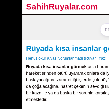
SahihRuyalar.com
Rüyada kısa insanlar 
Henüz okur rüyası yorumlanmadı (Rüyanı Yaz)
Rüyada kısa insanlar görmek
asla harama
hareketlerinden ötürü uyararak onlara da iy
başlayacağına, zarar ettiği işlerde çok bü
da çoğalacağına, hasret çekenin sevdiği ki
bir kaza ile ya da başka bir sorunla karşı
etmektedir.