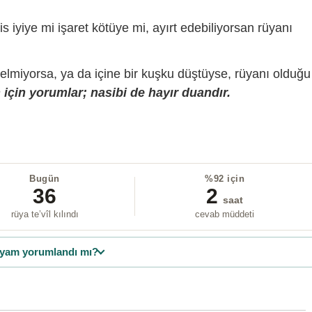
is iyiye mi işaret kötüye mi, ayırt edebiliyorsan rüyanı
gelmiyorsa, ya da içine bir kuşku düştüyse, rüyanı olduğu
için yorumlar; nasibi de hayır duandır.
Bugün
%92 için
36
2
saat
rüya te’vîl kılındı
cevab müddeti
yam yorumlandı mı?