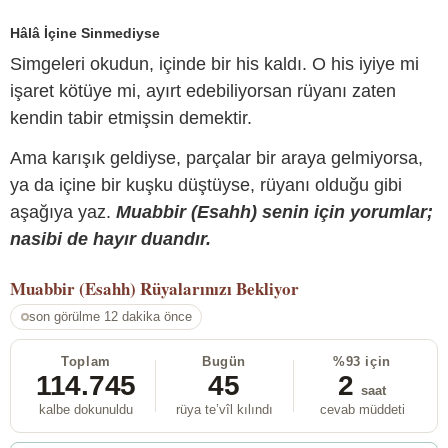
Hâlâ İçine Sinmediyse
Simgeleri okudun, içinde bir his kaldı. O his iyiye mi
işaret kötüye mi, ayırt edebiliyorsan rüyanı zaten
kendin tabir etmişsin demektir.
Ama karışık geldiyse, parçalar bir araya gelmiyorsa,
ya da içine bir kuşku düştüyse, rüyanı olduğu gibi
aşağıya yaz.
Muabbir (Esahh) senin için yorumlar;
nasibi de hayır duandır.
Muabbir (Esahh)
Rüyalarınızı Bekliyor
son görülme 12 dakika önce
Toplam
Bugün
%93 için
114.745
45
2
saat
kalbe dokunuldu
rüya te’vîl kılındı
cevab müddeti