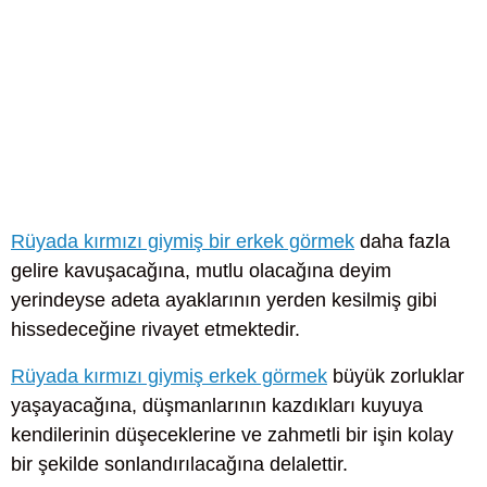
Rüyada kırmızı giymiş bir erkek görmek
daha fazla
gelire kavuşacağına, mutlu olacağına deyim
yerindeyse adeta ayaklarının yerden kesilmiş gibi
hissedeceğine rivayet etmektedir.
Rüyada kırmızı giymiş erkek görmek
büyük zorluklar
yaşayacağına, düşmanlarının kazdıkları kuyuya
kendilerinin düşeceklerine ve zahmetli bir işin kolay
bir şekilde sonlandırılacağına delalettir.