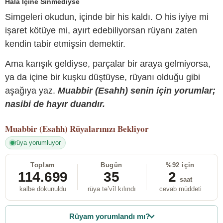
Hâlâ İçine Sinmediyse
Simgeleri okudun, içinde bir his kaldı. O his iyiye mi
işaret kötüye mi, ayırt edebiliyorsan rüyanı zaten
kendin tabir etmişsin demektir.
Ama karışık geldiyse, parçalar bir araya gelmiyorsa,
ya da içine bir kuşku düştüyse, rüyanı olduğu gibi
aşağıya yaz.
Muabbir (Esahh) senin için yorumlar;
nasibi de hayır duandır.
Muabbir (Esahh)
Rüyalarınızı Bekliyor
rüya yorumluyor
Toplam
Bugün
%92 için
114.699
35
2
saat
kalbe dokunuldu
rüya te’vîl kılındı
cevab müddeti
Rüyam yorumlandı mı?