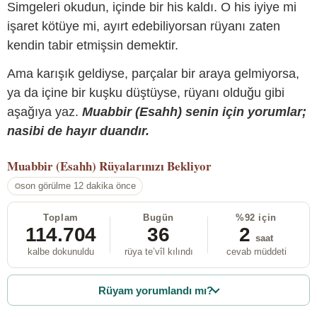
Simgeleri okudun, içinde bir his kaldı. O his iyiye mi
işaret kötüye mi, ayırt edebiliyorsan rüyanı zaten
kendin tabir etmişsin demektir.
Ama karışık geldiyse, parçalar bir araya gelmiyorsa,
ya da içine bir kuşku düştüyse, rüyanı olduğu gibi
aşağıya yaz.
Muabbir (Esahh) senin için yorumlar;
nasibi de hayır duandır.
Muabbir (Esahh)
Rüyalarınızı Bekliyor
son görülme 12 dakika önce
Toplam
Bugün
%92 için
114.704
36
2
saat
kalbe dokunuldu
rüya te’vîl kılındı
cevab müddeti
Rüyam yorumlandı mı?