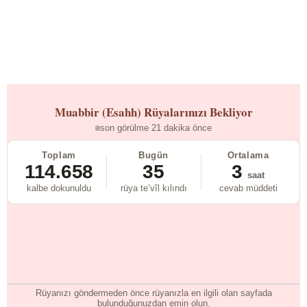
Muabbir (Esahh)
Rüyalarınızı Bekliyor
son görülme 21 dakika önce
Toplam
Bugün
Ortalama
114.658
35
3
saat
kalbe dokunuldu
rüya te’vîl kılındı
cevab müddeti
Rüyanızı göndermeden önce rüyanızla en ilgili olan sayfada
bulunduğunuzdan emin olun.