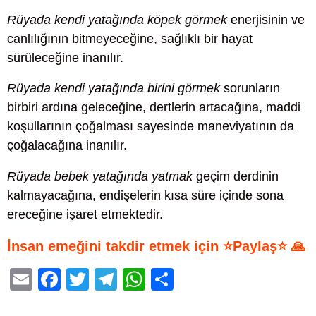
Rüyada kendi yatağında köpek görmek
enerjisinin ve
canlılığının bitmeyeceğine, sağlıklı bir hayat
sürüleceğine inanılır.
Rüyada kendi yatağında birini görmek
sorunların
birbiri ardına geleceğine, dertlerin artacağına, maddi
koşullarının çoğalması sayesinde maneviyatının da
çoğalacağına inanılır.
Rüyada bebek yatağında yatmak
geçim derdinin
kalmayacağına, endişelerin kısa süre içinde sona
ereceğine işaret etmektedir.
İnsan emeğini takdir etmek için ⭐Paylaş⭐ 🙏
E
F
T
T
W
S
m
a
wi
el
h
h