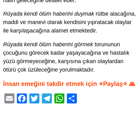
halin geleceğine delalet eder.
Rüyada kendi ölüm haberini duymak
rütbe alacağına,
maddi ve manevi olarak kendisini yıpratacak olaylar
ile karşılaşacağına alamet etmektedir.
Rüyada kendi ölüm haberini görmek
torununun
çocuğunu görecek kadar yaşayacağına ve hastalık
yüzü görmeyeceğine, karşısına çıkan olaylardan
ötürü çok üzüleceğine yorulmaktadır.
İnsan emeğini takdir etmek için ⭐Paylaş⭐ 🙏
E
F
T
T
W
S
m
a
wi
el
h
h
ail
c
tt
e
at
ar
e
er
gr
s
e
b
a
A