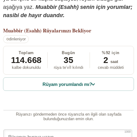
aşağıya yaz.
Muabbir (Esahh) senin için yorumlar;
nasibi de hayır duandır.
Muabbir (Esahh)
Rüyalarınızı Bekliyor
dinleniyor
Toplam
Bugün
%92 için
114.668
35
2
saat
kalbe dokunuldu
rüya te’vîl kılındı
cevab müddeti
Rüyam yorumlandı mı?
Rüyanızı göndermeden önce rüyanızla en ilgili olan sayfada
bulunduğunuzdan emin olun.
1000