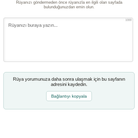
Rüyanızı göndermeden önce rüyanızla en ilgili olan sayfada
bulunduğunuzdan emin olun.
1000
Rüya yorumunuza daha sonra ulaşmak için bu sayfanın
adresini kaydedin.
Bağlantıyı kopyala