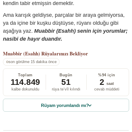
kendin tabir etmişsin demektir.
Ama karışık geldiyse, parçalar bir araya gelmiyorsa,
ya da içine bir kuşku düştüyse, rüyanı olduğu gibi
aşağıya yaz.
Muabbir (Esahh) senin için yorumlar;
nasibi de hayır duandır.
Muabbir (Esahh)
Rüyalarınızı Bekliyor
son görülme 15 dakika önce
Toplam
Bugün
%94 için
114.849
51
2
saat
kalbe dokunuldu
rüya te’vîl kılındı
cevab müddeti
Rüyam yorumlandı mı?