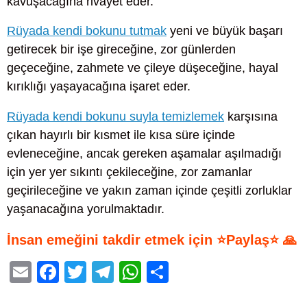
kavuşacağına rivayet eder.
Rüyada kendi bokunu tutmak
yeni ve büyük başarı
getirecek bir işe gireceğine, zor günlerden
geçeceğine, zahmete ve çileye düşeceğine, hayal
kırıklığı yaşayacağına işaret eder.
Rüyada kendi bokunu suyla temizlemek
karşısına
çıkan hayırlı bir kısmet ile kısa süre içinde
evleneceğine, ancak gereken aşamalar aşılmadığı
için yer yer sıkıntı çekileceğine, zor zamanlar
geçirileceğine ve yakın zaman içinde çeşitli zorluklar
yaşanacağına yorulmaktadır.
İnsan emeğini takdir etmek için ⭐Paylaş⭐ 🙏
E
F
T
T
W
S
m
a
wi
el
h
h