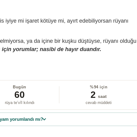
is iyiye mi işaret kötüye mi, ayırt edebiliyorsan rüyanı
gelmiyorsa, ya da içine bir kuşku düştüyse, rüyanı olduğu
için yorumlar; nasibi de hayır duandır.
Bugün
%94 için
60
2
saat
rüya te’vîl kılındı
cevab müddeti
yam yorumlandı mı?