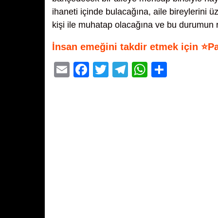
ihaneti içinde bulacağına, aile bireylerini
kişi ile muhatap olacağına ve bu durumun ra
İnsan emeğini takdir etmek için ⭐P
E
F
T
T
W
S
m
a
wi
el
h
h
ail
c
tt
e
at
ar
e
er
gr
s
e
b
a
A
o
m
p
o
p
k