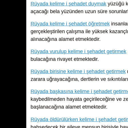
Rüyada kelime i şehadet duymak
yüzüğü ka
açacağı bela yüzünden uzun süre sorunlar
Rüyada kelime i şehadet öğretmek
insanla
gerçekleştirilen çalışma ile yüksek kazançl
alınacağına alamet etmektedir.
Rüyada vurulup kelime i şehadet getirmek
bulacağına rivayet etmektedir.
Rüyada birisine kelime i şehadet getirmek
zarara uğrayacağına, dertlerin ve sıkıntıla
Rüyada başkasına kelime i şehadet getirm
kaybedilmeden hayata geçirileceğine ve zen
başlanacağına alamet etmektedir.
Rüyada öldürülürken kelime i şehadet get
bahşedecek bir aileye mensup birisiyle haya