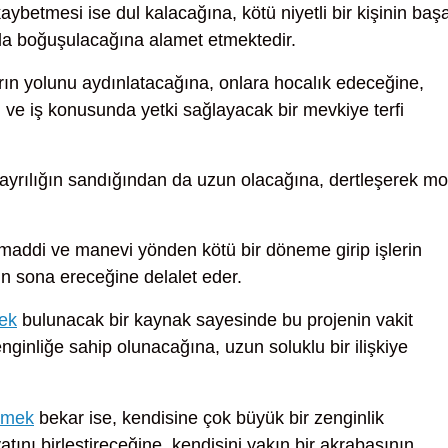
ybetmesi ise dul kalacağına, kötü niyetli bir kişinin baş
la boğuşulacağına alamet etmektedir.
rın yolunu aydınlatacağına, onlara hocalık edeceğine,
ı ve iş konusunda yetki sağlayacak bir mevkiye terfi
ayrılığın sandığından da uzun olacağına, dertleşerek mo
maddi ve manevi yönden kötü bir döneme girip işlerin
rın sona ereceğine delalet eder.
ek
bulunacak bir kaynak sayesinde bu projenin vakit
ginliğe sahip olunacağına, uzun soluklu bir ilişkiye
irmek
bekar ise, kendisine çok büyük bir zenginlik
tını birleştireceğine, kendisini yakın bir akrabasının