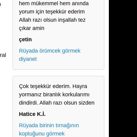
hem mükemmel hem anında
a
yorum için teşekkür ederim
Allah razı olsun inşallah tez
çıkar amin
çetin
Rüyada örümcek görmek
ral
diyanet
Çok teşekkür ederim. Hayra
yormanız biranlık korkularımı
dindirdi. Allah razı olsun sizden
Hatice K.İ.
Rüyada birinin tırnağının
koptuğunu görmek