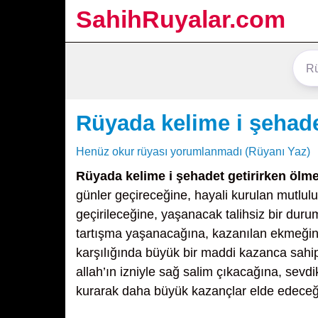
SahihRuyalar.com
Rüyada kelime i şehade
Henüz okur rüyası yorumlanmadı (Rüyanı Yaz)
Rüyada kelime i şehadet getirirken ölm
günler geçireceğine, hayali kurulan mutlul
geçirileceğine, yaşanacak talihsiz bir dur
tartışma yaşanacağına, kazanılan ekmeğin 
karşılığında büyük bir maddi kazanca sahip
allah’ın izniyle sağ salim çıkacağına, sevd
kurarak daha büyük kazançlar elde edeceğ