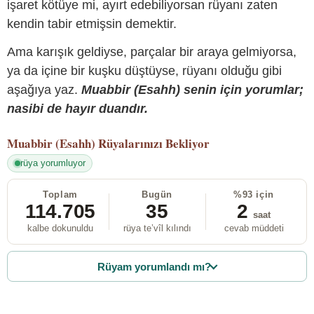
işaret kötüye mi, ayırt edebiliyorsan rüyanı zaten
kendin tabir etmişsin demektir.
Ama karışık geldiyse, parçalar bir araya gelmiyorsa,
ya da içine bir kuşku düştüyse, rüyanı olduğu gibi
aşağıya yaz.
Muabbir (Esahh) senin için yorumlar;
nasibi de hayır duandır.
Muabbir (Esahh)
Rüyalarınızı Bekliyor
rüya yorumluyor
Toplam
Bugün
%93 için
114.705
35
2
saat
kalbe dokunuldu
rüya te’vîl kılındı
cevab müddeti
Rüyam yorumlandı mı?