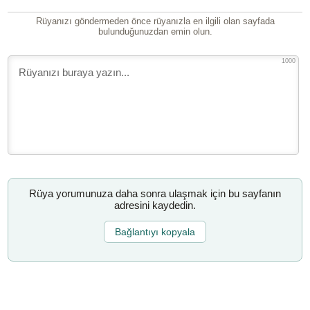
Rüyanızı göndermeden önce rüyanızla en ilgili olan sayfada
bulunduğunuzdan emin olun.
1000
Rüya yorumunuza daha sonra ulaşmak için bu sayfanın
adresini kaydedin.
Bağlantıyı kopyala