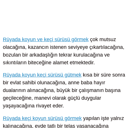
Rüyada koyun ve keçi sürüsü görmek
çok mutsuz
olacağına, kazancın istenen seviyeye çıkartılacağına,
bozulan bir arkadaşlığın tekrar kurulacağına ve
sıkıntıların biteceğine alamet etmektedir.
Rüyada koyun keçi sürüsü gütmek
kısa bir süre sonra
bir evlat sahibi olunacağına, anne baba hayır
dualarının alınacağına, büyük bir çalışmanın başına
geçileceğine, manevi olarak güçlü duygular
yaşayacağına rivayet eder.
Rüyada keçi koyun sürüsü görmek
yapılan işte yalnız
kalınacağına, evde tatlı bir telaş yaşanacağına