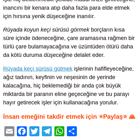
inancını bir kenara atıp daha fazla para elde etmek
için hırsına yenik düşeceğine inanılır.
Rüyada koyun keçi sürüsü görmek
borçların kısa
süre içinde ödeneceğine, çare aramasına rağmen bir
türlü çare bulamayacağına ve üzüntüden ötürü daha
da kötü duruma düşeceğine delalet eder.
Rüyada keçi sürüsü gütmek
işlerinin hafifleyeceğine,
ağız tadının, keyfinin ve neşesinin de yerinde
kalacağına, hiç beklemediği bir anda çok büyük
miktarda bir paranın eline geçeceğine ve bu parayı
hayır getirecek işler için kullanacağına yorulur.
İnsan emeğini takdir etmek için ⭐Paylaş⭐ 🙏
E
F
T
T
W
S