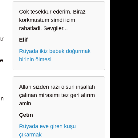
Cok tesekkur ederim. Biraz
korkmustum simdi icim
rahatladi. Sevgiler...
an
Elif
Rüyada ikiz bebek doğurmak
birinin ölmesi
ve
Allah sizden razı olsun inşallah
çalınan mirasımı tez geri alırım
in
amin
Çetin
Rüyada eve giren kuşu
çıkarmak