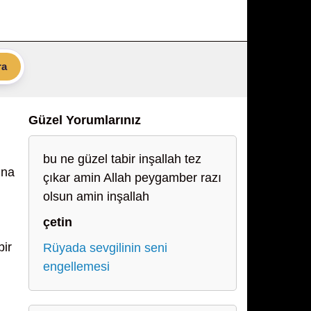
ra
Güzel Yorumlarınız
bu ne güzel tabir inşallah tez
ına
çıkar amin Allah peygamber razı
olsun amin inşallah
çetin
bir
Rüyada sevgilinin seni
engellemesi