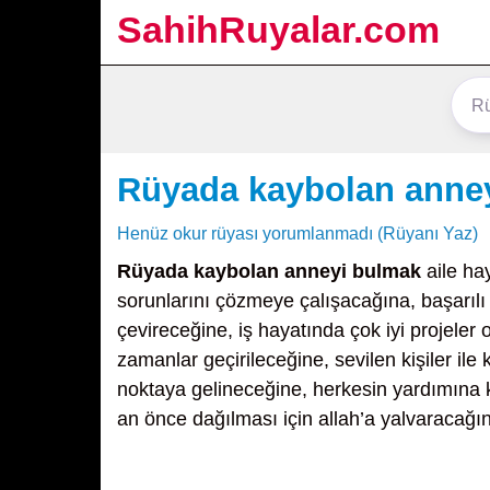
SahihRuyalar.com
Rüyada kaybolan anne
Henüz okur rüyası yorumlanmadı (Rüyanı Yaz)
Rüyada kaybolan anneyi bulmak
aile ha
sorunlarını çözmeye çalışacağına, başarılı 
çevireceğine, iş hayatında çok iyi projeler
zamanlar geçirileceğine, sevilen kişiler ile 
noktaya gelineceğine, herkesin yardımına 
an önce dağılması için allah’a yalvaracağın