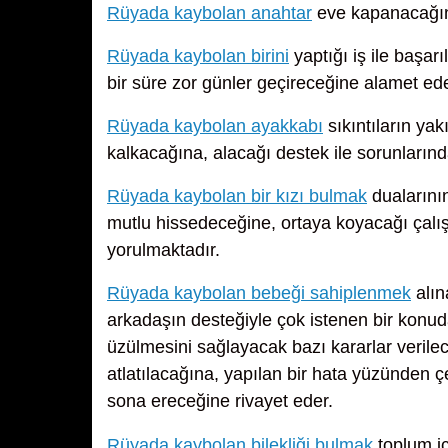
Rüyada kaybolan anahtar
eve kapanacağına,
Rüyada kaybolan birini
yaptığı iş ile başar
bir süre zor günler geçireceğine alamet ede
Rüyada kaybolan ayakkabı
sıkıntıların ya
kalkacağına, alacağı destek ile sorunlarında
Rüyada kaybolan bir kızı bulmak
dualarının
mutlu hissedeceğine, ortaya koyacağı çalı
yorulmaktadır.
Rüyada kaybolan bebeği sahiplenmek
alın
arkadaşın desteğiyle çok istenen bir konud
üzülmesini sağlayacak bazı kararlar verilec
atlatılacağına, yapılan bir hata yüzünden ç
sona ereceğine rivayet eder.
Rüyada kaybolan bilekliği bulmak
toplum iç