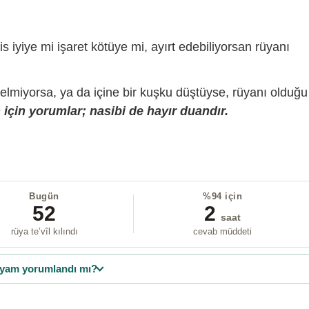
is iyiye mi işaret kötüye mi, ayırt edebiliyorsan rüyanı
gelmiyorsa, ya da içine bir kuşku düştüyse, rüyanı olduğu
için yorumlar; nasibi de hayır duandır.
Bugün
%94 için
52
2
saat
rüya te’vîl kılındı
cevab müddeti
yam yorumlandı mı?