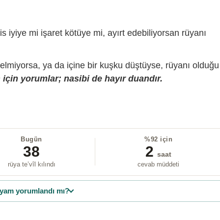
is iyiye mi işaret kötüye mi, ayırt edebiliyorsan rüyanı
gelmiyorsa, ya da içine bir kuşku düştüyse, rüyanı olduğu
için yorumlar; nasibi de hayır duandır.
Bugün
%92 için
38
2
saat
rüya te’vîl kılındı
cevab müddeti
yam yorumlandı mı?