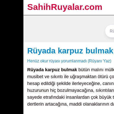
SahihRuyalar.com
Rüyada karpuz bulmak
Henüz okur rüyası yorumlanmadı (Rüyanı Yaz)
Rüyada karpuz bulmak
bütün malını mülk
musibet ve sıkıntı ile uğraşmaktan ötürü ç
hesap edildiği şekilde ilerleyeceğine, canı
huzurunun hiç bozulmayacağına, sıkıntıları
sayede etrafındaki insanlardan çok büyük t
dertlerin artacağına, maddi olanaklarının d