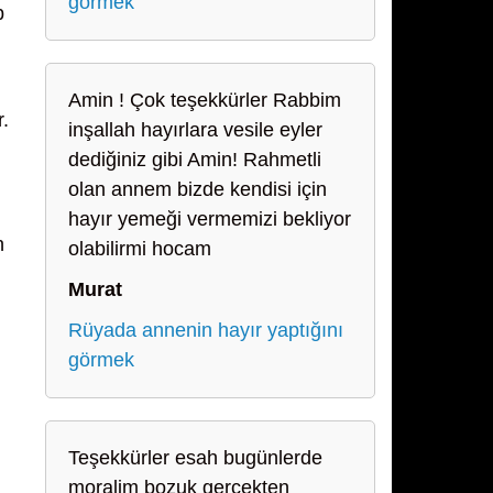
görmek
p
Amin ! Çok teşekkürler Rabbim
r.
inşallah hayırlara vesile eyler
dediğiniz gibi Amin! Rahmetli
olan annem bizde kendisi için
hayır yemeği vermemizi bekliyor
n
olabilirmi hocam
Murat
Rüyada annenin hayır yaptığını
görmek
Teşekkürler esah bugünlerde
moralim bozuk gerçekten