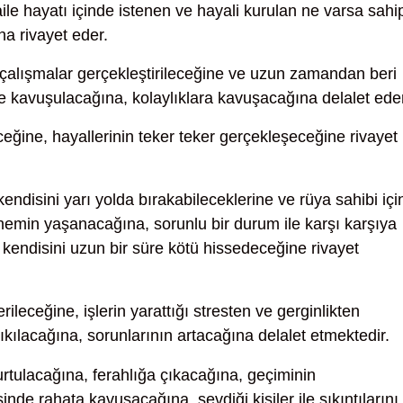
ile hayatı içinde istenen ve hayali kurulan ne varsa sahi
na rivayet eder.
 çalışmalar gerçekleştirileceğine ve uzun zamandan beri
de kavuşulacağına, kolaylıklara kavuşacağına delalet ede
ğine, hayallerinin teker teker gerçekleşeceğine rivayet
kendisini yarı yolda bırakabileceklerine ve rüya sahibi içi
nemin yaşanacağına, sorunlu bir durum ile karşı karşıya
kendisini uzun bir süre kötü hissedeceğine rivayet
rileceğine, işlerin yarattığı stresten ve gerginlikten
 çıkılacağına, sorunlarının artacağına delalet etmektedir.
rtulacağına, ferahlığa çıkacağına, geçiminin
de rahata kavuşacağına, sevdiği kişiler ile sıkıntılarını