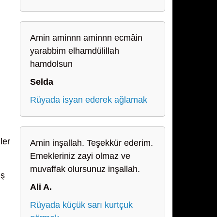
Amin aminnn aminnn ecmâin
yarabbim elhamdülillah
hamdolsun
Selda
Rüyada isyan ederek ağlamak
ler
Amin inşallah. Teşekkür ederim.
Emekleriniz zayi olmaz ve
muvaffak olursunuz inşallah.
ış
Ali A.
Rüyada küçük sarı kurtçuk