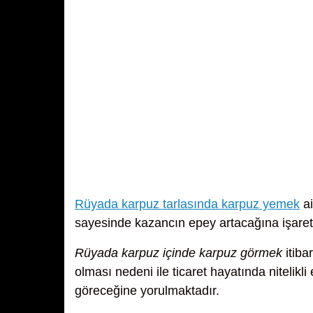
Rüyada karpuz tarlasında karpuz yemek
ai
sayesinde kazancın epey artacağına işarett
Rüyada karpuz içinde karpuz görmek
itiba
olması nedeni ile ticaret hayatında nitelikli
göreceğine yorulmaktadır.