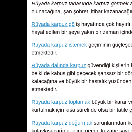
Rüyada karpuz tarlasında karpuz görmek
a
olunacağına, şan şöhret, itibar kazanacağı
Rüyada karpuz gö
iş hayatında çok hayırlı
hayal edilen bir şeye yakın bir zaman için
Rüyada karpuz istemek
geçiminin güçleşece
etmektedir.
Rüyada dalında karpuz
güvendiği kişilerin 
belki de kabus gibi geçecek şanssız bir dö
kalacağına ve büyük bir hastalık yüzünden 
etmektedir.
Rüyada karpuz toplamak
büyük bir karar ve
kurtulmak için kısa süreli de olsa bir tatile
Rüyada karpuz doğurmak
sorunlarından ku
kolaylaşacağına, eline geçen kazanç sayesin