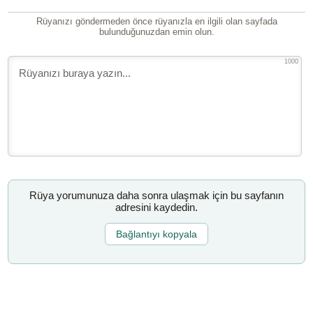
Rüyanızı göndermeden önce rüyanızla en ilgili olan sayfada
bulunduğunuzdan emin olun.
1000
Rüya yorumunuza daha sonra ulaşmak için bu sayfanın
adresini kaydedin.
Bağlantıyı kopyala