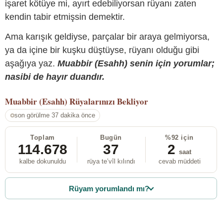
işaret kötüye mi, ayırt edebiliyorsan rüyanı zaten
kendin tabir etmişsin demektir.
Ama karışık geldiyse, parçalar bir araya gelmiyorsa,
ya da içine bir kuşku düştüyse, rüyanı olduğu gibi
aşağıya yaz.
Muabbir (Esahh) senin için yorumlar;
nasibi de hayır duandır.
Muabbir (Esahh)
Rüyalarınızı Bekliyor
son görülme 37 dakika önce
Toplam
Bugün
%92 için
114.678
37
2
saat
kalbe dokunuldu
rüya te’vîl kılındı
cevab müddeti
Rüyam yorumlandı mı?