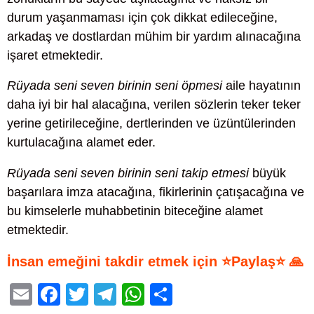
durum yaşanmaması için çok dikkat edileceğine,
arkadaş ve dostlardan mühim bir yardım alınacağına
işaret etmektedir.
Rüyada seni seven birinin seni öpmesi
aile hayatının
daha iyi bir hal alacağına, verilen sözlerin teker teker
yerine getirileceğine, dertlerinden ve üzüntülerinden
kurtulacağına alamet eder.
Rüyada seni seven birinin seni takip etmesi
büyük
başarılara imza atacağına, fikirlerinin çatışacağına ve
bu kimselerle muhabbetinin biteceğine alamet
etmektedir.
İnsan emeğini takdir etmek için ⭐Paylaş⭐ 🙏
E
F
T
T
W
S