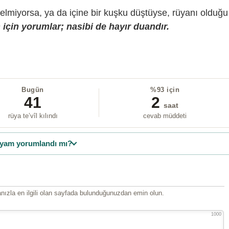
gelmiyorsa, ya da içine bir kuşku düştüyse, rüyanı olduğu
için yorumlar; nasibi de hayır duandır.
Bugün
%93 için
41
2
saat
rüya te’vîl kılındı
cevab müddeti
yam yorumlandı mı?
ızla en ilgili olan sayfada bulunduğunuzdan emin olun.
1000