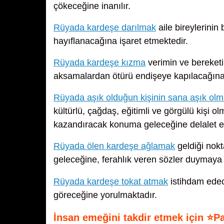
çökeceğine inanılır.
Rüyada kardeşe darılmak
aile bireylerinin 
hayıflanacağına işaret etmektedir.
Rüyada kardeşe kızma
verimin ve bereketi
aksamalardan ötürü endişeye kapılacağına
Rüyada aşık olduğun kişinin sana aşık olm
kültürlü, çağdaş, eğitimli ve görgülü kişi 
kazandıracak konuma geleceğine delalet e
Rüyada ölen kardeşe ağlamak
geldiği nok
geleceğine, ferahlık veren sözler duymaya 
Rüyada kardeşe tokat atmak
istihdam edece
göreceğine yorulmaktadır.
İnsan emeğini takdir etmek için ⭐P