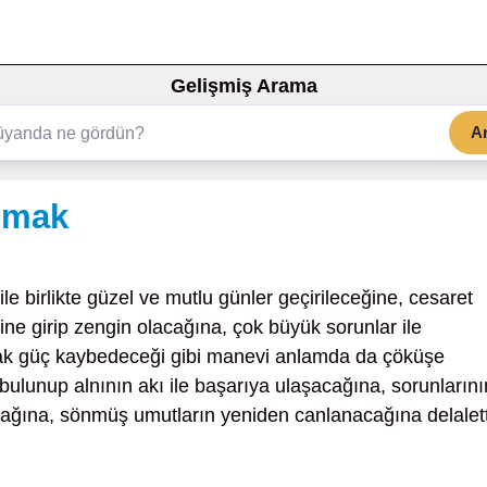
Gelişmiş Arama
A
lmak
 ile birlikte güzel ve mutlu günler geçirileceğine, cesaret
şine girip zengin olacağına, çok büyük sorunlar ile
ak güç kaybedeceği gibi manevi anlamda da çöküşe
bulunup alnının akı ile başarıya ulaşacağına, sorunlarını
cağına, sönmüş umutların yeniden canlanacağına delalett