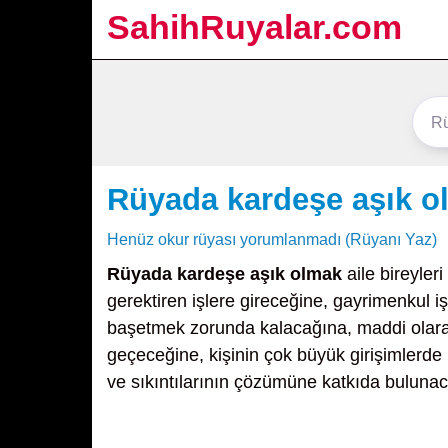
SahihRuyalar.com
Rüyada kardeşe aşık o
Henüz okur rüyası yorumlanmadı (Rüyanı Yaz)
Rüyada kardeşe aşık olmak
aile bireyleri
gerektiren işlere gireceğine, gayrimenkul i
başetmek zorunda kalacağına, maddi olar
geçeceğine, kişinin çok büyük girişimlerde 
ve sıkıntılarının çözümüne katkıda buluna