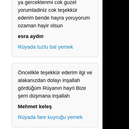
ya gercektenmi cok guzel
yorumladiniz cok teşekkür
ederim bende hayra yoruyorum
ozaman hayir olsun
esra aydın
Rüyada tuzlu bal yemek
Öncelikle teşekkür ederim ilgi ve
alakanızdan dolayı inşallah
gördüğüm Rüyanın hayri Bize
şerri düşmana inşallah
Mehmet keleş
Rüyada fare kuyruğu yemek