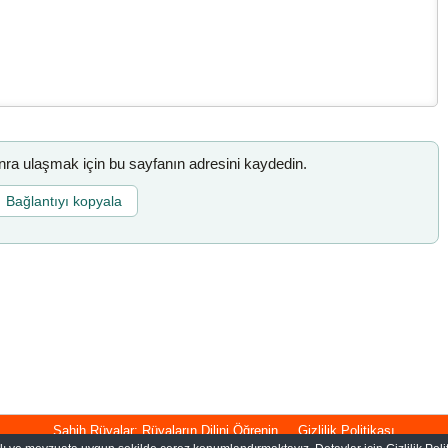
a ulaşmak için bu sayfanın adresini kaydedin.
Bağlantıyı kopyala
Sahih Rüyalar: Rüyaların Dilini Öğrenin
Gizlilik Politikası