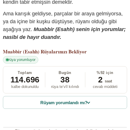
kendin tabir etmişsin demektir.
Ama karışık geldiyse, parçalar bir araya gelmiyorsa,
ya da içine bir kuşku düştüyse, rüyanı olduğu gibi
aşağıya yaz.
Muabbir (Esahh) senin için yorumlar;
nasibi de hayır duandır.
Muabbir (Esahh)
Rüyalarınızı Bekliyor
rüya yorumluyor
Toplam
Bugün
%92 için
114.696
38
2
saat
kalbe dokunuldu
rüya te’vîl kılındı
cevab müddeti
Rüyam yorumlandı mı?