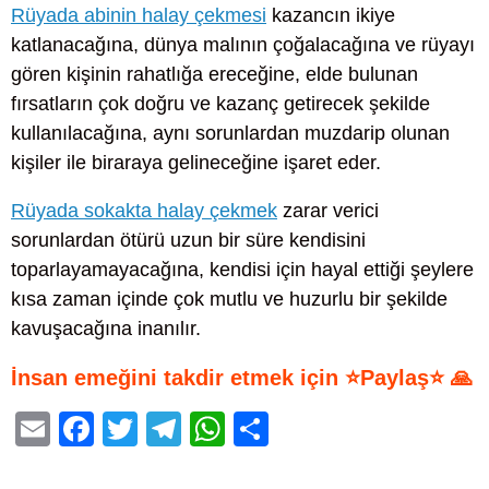
Rüyada abinin halay çekmesi
kazancın ikiye
katlanacağına, dünya malının çoğalacağına ve rüyayı
gören kişinin rahatlığa ereceğine, elde bulunan
fırsatların çok doğru ve kazanç getirecek şekilde
kullanılacağına, aynı sorunlardan muzdarip olunan
kişiler ile biraraya gelineceğine işaret eder.
Rüyada sokakta halay çekmek
zarar verici
sorunlardan ötürü uzun bir süre kendisini
toparlayamayacağına, kendisi için hayal ettiği şeylere
kısa zaman içinde çok mutlu ve huzurlu bir şekilde
kavuşacağına inanılır.
İnsan emeğini takdir etmek için ⭐Paylaş⭐ 🙏
E
F
T
T
W
S
m
a
wi
el
h
h