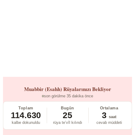
Muabbir (Esahh)
Rüyalarınızı Bekliyor
son görülme 35 dakika önce
Toplam
Bugün
Ortalama
114.630
25
3
saat
kalbe dokunuldu
rüya te’vîl kılındı
cevab müddeti