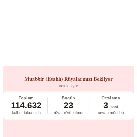
Muabbir (Esahh)
Rüyalarınızı Bekliyor
dinleniyor
Toplam
Bugün
Ortalama
114.632
23
3
saat
kalbe dokunuldu
rüya te’vîl kılındı
cevab müddeti