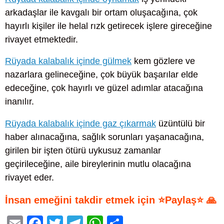
arkadaşlar ile kavgalı bir ortam oluşacağına, çok
hayırlı kişiler ile helal rızk getirecek işlere gireceğine
rivayet etmektedir.
Rüyada kalabalık içinde gülmek
kem gözlere ve
nazarlara gelineceğine, çok büyük başarılar elde
edeceğine, çok hayırlı ve güzel adımlar atacağına
inanılır.
Rüyada kalabalık içinde gaz çıkarmak
üzüntülü bir
haber alınacağına, sağlık sorunları yaşanacağına,
girilen bir işten ötürü uykusuz zamanlar
geçirileceğine, aile bireylerinin mutlu olacağına
rivayet eder.
İnsan emeğini takdir etmek için ⭐Paylaş⭐ 🙏
E
F
T
T
W
S