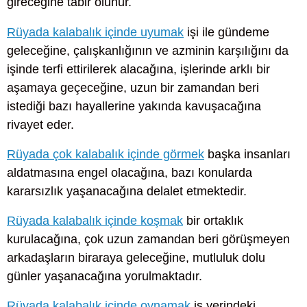
gireceğine tabir olunur.
Rüyada kalabalık içinde uyumak
işi ile gündeme
geleceğine, çalışkanlığının ve azminin karşılığını da
işinde terfi ettirilerek alacağına, işlerinde arklı bir
aşamaya geçeceğine, uzun bir zamandan beri
istediği bazı hayallerine yakında kavuşacağına
rivayet eder.
Rüyada çok kalabalık içinde görmek
başka insanları
aldatmasına engel olacağına, bazı konularda
kararsızlık yaşanacağına delalet etmektedir.
Rüyada kalabalık içinde koşmak
bir ortaklık
kurulacağına, çok uzun zamandan beri görüşmeyen
arkadaşların biraraya geleceğine, mutluluk dolu
günler yaşanacağına yorulmaktadır.
Rüyada kalabalık içinde oynamak
iş yerindeki