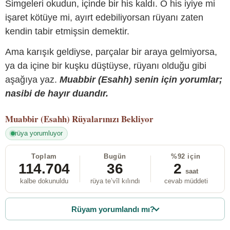
Simgeleri okudun, içinde bir his kaldı. O his iyiye mi
işaret kötüye mi, ayırt edebiliyorsan rüyanı zaten
kendin tabir etmişsin demektir.
Ama karışık geldiyse, parçalar bir araya gelmiyorsa,
ya da içine bir kuşku düştüyse, rüyanı olduğu gibi
aşağıya yaz.
Muabbir (Esahh) senin için yorumlar;
nasibi de hayır duandır.
Muabbir (Esahh)
Rüyalarınızı Bekliyor
rüya yorumluyor
Toplam
Bugün
%92 için
114.704
36
2
saat
kalbe dokunuldu
rüya te’vîl kılındı
cevab müddeti
Rüyam yorumlandı mı?