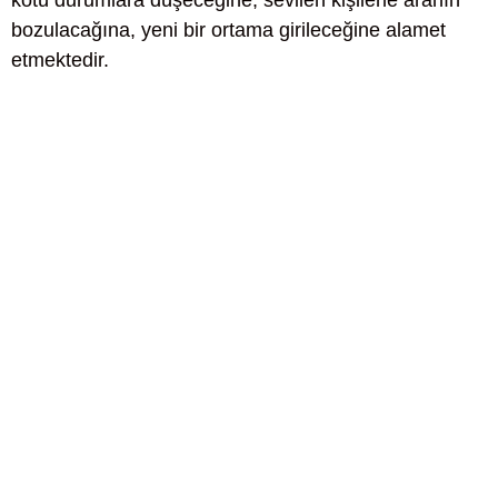
kötü durumlara düşeceğine, sevilen kişilerle aranın
bozulacağına, yeni bir ortama girileceğine alamet
etmektedir.