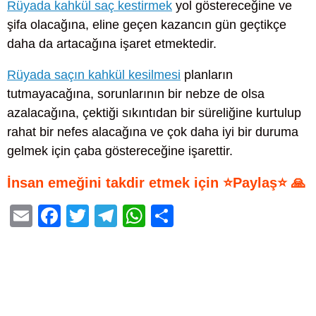
Rüyada kahkül saç kestirmek
yol göstereceğine ve
şifa olacağına, eline geçen kazancın gün geçtikçe
daha da artacağına işaret etmektedir.
Rüyada saçın kahkül kesilmesi
planların
tutmayacağına, sorunlarının bir nebze de olsa
azalacağına, çektiği sıkıntıdan bir süreliğine kurtulup
rahat bir nefes alacağına ve çok daha iyi bir duruma
gelmek için çaba göstereceğine işarettir.
İnsan emeğini takdir etmek için ⭐Paylaş⭐ 🙏
E
F
T
T
W
S
m
a
wi
el
h
h
ail
c
tt
e
at
ar
e
er
gr
s
e
b
a
A