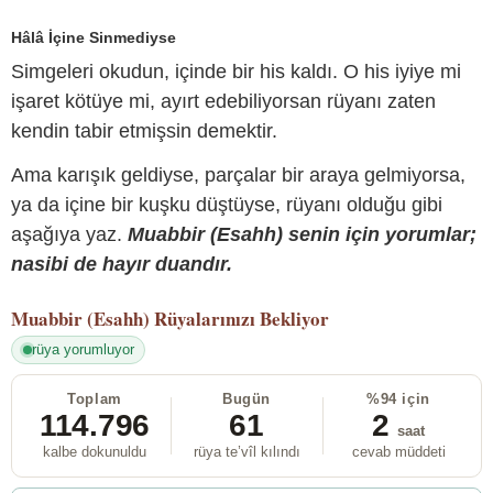
Hâlâ İçine Sinmediyse
Simgeleri okudun, içinde bir his kaldı. O his iyiye mi
işaret kötüye mi, ayırt edebiliyorsan rüyanı zaten
kendin tabir etmişsin demektir.
Ama karışık geldiyse, parçalar bir araya gelmiyorsa,
ya da içine bir kuşku düştüyse, rüyanı olduğu gibi
aşağıya yaz.
Muabbir (Esahh) senin için yorumlar;
nasibi de hayır duandır.
Muabbir (Esahh)
Rüyalarınızı Bekliyor
rüya yorumluyor
Toplam
Bugün
%94 için
114.796
61
2
saat
kalbe dokunuldu
rüya te’vîl kılındı
cevab müddeti