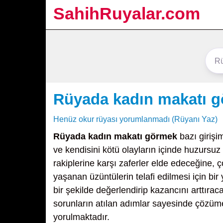
SahihRuyalar.com
Rüyada kadın makatı 
Henüz okur rüyası yorumlanmadı (Rüyanı Yaz)
Rüyada kadın makatı görmek
bazı girişi
ve kendisini kötü olayların içinde huzursuz 
rakiplerine karşı zaferler elde edeceğine, ç
yaşanan üzüntülerin telafi edilmesi için bir
bir şekilde değerlendirip kazancını arttıra
sorunların atılan adımlar sayesinde çözüm
yorulmaktadır.