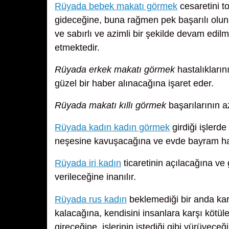
Rüyada bebek makatı görmek
cesaretini t
gideceğine, buna rağmen pek başarılı olu
ve sabırlı ve azimli bir şekilde devam edil
etmektedir.
Rüyada erkek makatı görmek
hastalıkların
güzel bir haber alınacağına işaret eder.
Rüyada makatı kıllı görmek
başarılarının a
Rüyada kadın kadın görmek
girdiği işlerd
neşesine kavuşacağına ve evde bayram hav
Rüyada iri kadın
ticaretinin açılacağına ve
verileceğine inanılır.
Rüyada rus kadın
beklemediği bir anda kar
kalacağına, kendisini insanlara karşı kötüleye
gireceğine, işlerinin istediği gibi yürüyeceğ