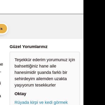
ra
Güzel Yorumlarınız
Teşekkür ederim yorumunuz için
ne
bahsettiğiniz hane aile
,
hanesimidir şuanda farklı bir
sehirdeyim ailemden uzakta
i
yaşıyorum tesekkurler
Oktay
a
Rüyada kirpi ve kedi görmek