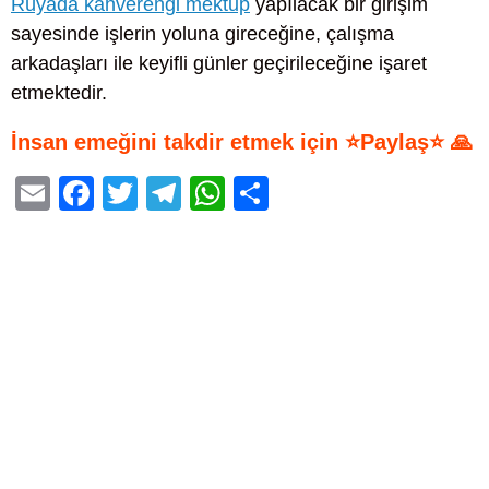
Rüyada kahverengi mektup
yapılacak bir girişim
sayesinde işlerin yoluna gireceğine, çalışma
arkadaşları ile keyifli günler geçirileceğine işaret
etmektedir.
İnsan emeğini takdir etmek için ⭐Paylaş⭐ 🙏
E
F
T
T
W
S
m
a
wi
el
h
h
ail
c
tt
e
at
ar
e
er
gr
s
e
b
a
A
o
m
p
o
p
k