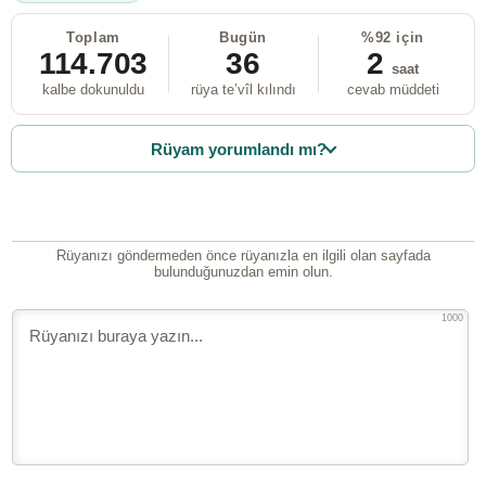
Toplam
Bugün
%92 için
114.703
36
2
saat
kalbe dokunuldu
rüya te’vîl kılındı
cevab müddeti
Rüyam yorumlandı mı?
Rüyanızı göndermeden önce rüyanızla en ilgili olan sayfada
bulunduğunuzdan emin olun.
1000