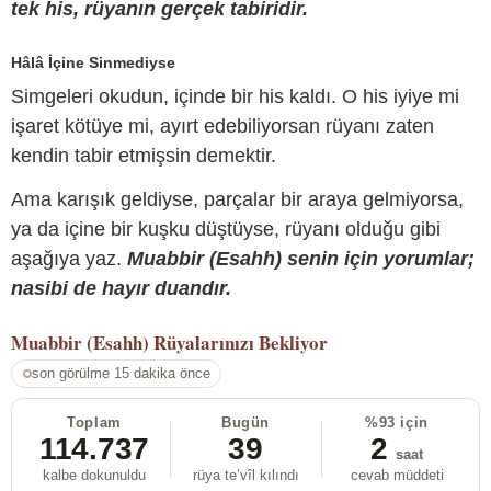
tek his, rüyanın gerçek tabiridir.
Hâlâ İçine Sinmediyse
Simgeleri okudun, içinde bir his kaldı. O his iyiye mi
işaret kötüye mi, ayırt edebiliyorsan rüyanı zaten
kendin tabir etmişsin demektir.
Ama karışık geldiyse, parçalar bir araya gelmiyorsa,
ya da içine bir kuşku düştüyse, rüyanı olduğu gibi
aşağıya yaz.
Muabbir (Esahh) senin için yorumlar;
nasibi de hayır duandır.
Muabbir (Esahh)
Rüyalarınızı Bekliyor
son görülme 15 dakika önce
Toplam
Bugün
%93 için
114.737
39
2
saat
kalbe dokunuldu
rüya te’vîl kılındı
cevab müddeti