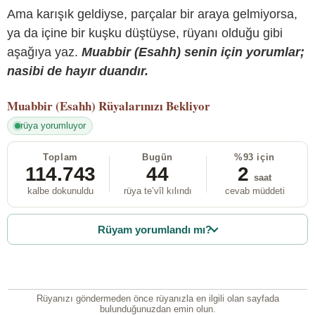
Ama karışık geldiyse, parçalar bir araya gelmiyorsa,
ya da içine bir kuşku düştüyse, rüyanı olduğu gibi
aşağıya yaz.
Muabbir (Esahh) senin için yorumlar;
nasibi de hayır duandır.
Muabbir (Esahh)
Rüyalarınızı Bekliyor
rüya yorumluyor
Toplam
Bugün
%93 için
114.743
44
2
saat
kalbe dokunuldu
rüya te’vîl kılındı
cevab müddeti
Rüyam yorumlandı mı?
Rüyanızı göndermeden önce rüyanızla en ilgili olan sayfada
bulunduğunuzdan emin olun.