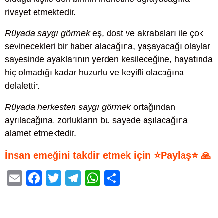
rivayet etmektedir.
Rüyada saygı görmek
eş, dost ve akrabaları ile çok
sevinecekleri bir haber alacağına, yaşayacağı olaylar
sayesinde ayaklarının yerden kesileceğine, hayatında
hiç olmadığı kadar huzurlu ve keyifli olacağına
delalettir.
Rüyada herkesten saygı görmek
ortağından
ayrılacağına, zorlukların bu sayede aşılacağına
alamet etmektedir.
İnsan emeğini takdir etmek için ⭐Paylaş⭐ 🙏
E
F
T
T
W
S
m
a
wi
el
h
h
ail
c
tt
e
at
ar