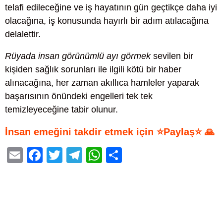
telafi edileceğine ve iş hayatının gün geçtikçe daha iyi
olacağına, iş konusunda hayırlı bir adım atılacağına
delalettir.
Rüyada insan görünümlü ayı görmek
sevilen bir
kişiden sağlık sorunları ile ilgili kötü bir haber
alınacağına, her zaman akıllıca hamleler yaparak
başarısının önündeki engelleri tek tek
temizleyeceğine tabir olunur.
İnsan emeğini takdir etmek için ⭐Paylaş⭐ 🙏
E
F
T
T
W
S
m
a
wi
el
h
h
ail
c
tt
e
at
ar
e
er
gr
s
e
b
a
A