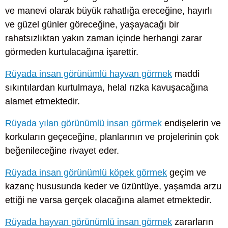
ve manevi olarak büyük rahatlığa ereceğine, hayırlı
ve güzel günler göreceğine, yaşayacağı bir
rahatsızlıktan yakın zaman içinde herhangi zarar
görmeden kurtulacağına işarettir.
Rüyada insan görünümlü hayvan görmek
maddi
sıkıntılardan kurtulmaya, helal rızka kavuşacağına
alamet etmektedir.
Rüyada yılan görünümlü insan görmek
endişelerin ve
korkuların geçeceğine, planlarının ve projelerinin çok
beğenileceğine rivayet eder.
Rüyada insan görünümlü köpek görmek
geçim ve
kazanç hususunda keder ve üzüntüye, yaşamda arzu
ettiği ne varsa gerçek olacağına alamet etmektedir.
Rüyada hayvan görünümlü insan görmek
zararların