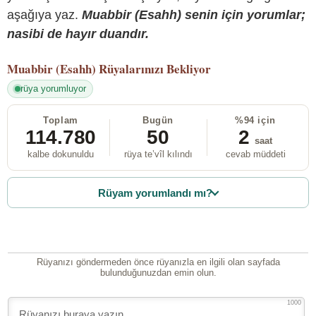
aşağıya yaz.
Muabbir (Esahh) senin için yorumlar;
nasibi de hayır duandır.
Muabbir (Esahh)
Rüyalarınızı Bekliyor
rüya yorumluyor
Toplam
Bugün
%94 için
114.780
50
2
saat
kalbe dokunuldu
rüya te’vîl kılındı
cevab müddeti
Rüyam yorumlandı mı?
Rüyanızı göndermeden önce rüyanızla en ilgili olan sayfada
bulunduğunuzdan emin olun.
1000