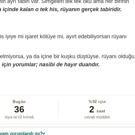
sinin ayrı tabiri var. Simgeleri tek tek oku ama her birinin
içinde kalan o tek his, rüyanın gerçek tabiridir.
is iyiye mi işaret kötüye mi, ayırt edebiliyorsan rüyanı
gelmiyorsa, ya da içine bir kuşku düştüyse, rüyanı olduğu
için yorumlar; nasibi de hayır duandır.
Bugün
%92 için
36
2
saat
rüya te’vîl kılındı
cevab müddeti
yam yorumlandı mı?