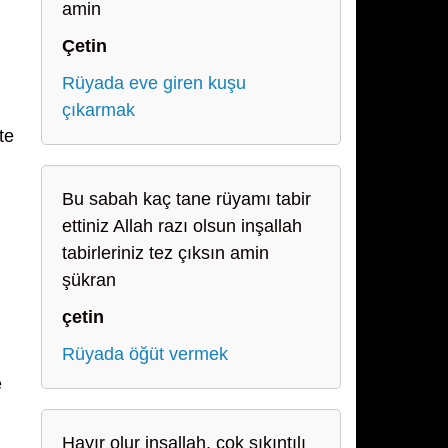
amin
Çetin
Rüyada eve giren kuşu
çıkarmak
te
Bu sabah kaç tane rüyamı tabir
ettiniz Allah razı olsun inşallah
tabirleriniz tez çıksın amin
şükran
çetin
Rüyada öğüt vermek
e
Hayır olur inşallah, çok sıkıntılı