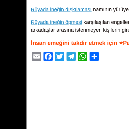
Rüyada ineğin dışkılaması
namının yürüyec
Rüyada ineğin öpmesi
karşılaşılan engelle
arkadaşlar arasına istenmeyen kişilerin gi
İnsan emeğini takdir etmek için ⭐P
E
F
T
T
W
S
m
a
wi
el
h
h
ail
c
tt
e
at
ar
e
er
gr
s
e
b
a
A
o
m
p
o
p
k