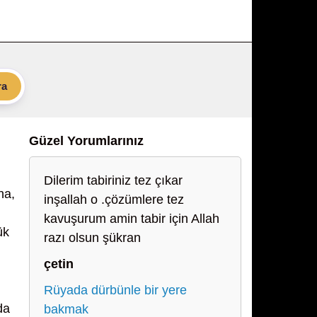
ra
Güzel Yorumlarınız
Dilerim tabiriniz tez çıkar
na,
inşallah o .çözümlere tez
kavuşurum amin tabir için Allah
ük
razı olsun şükran
çetin
Rüyada dürbünle bir yere
da
bakmak