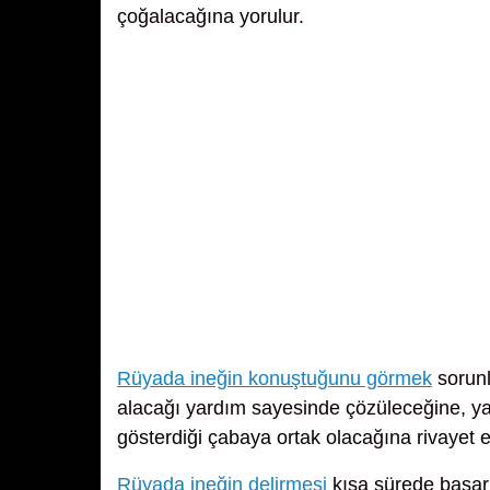
çoğalacağına yorulur.
Rüyada ineğin konuştuğunu görmek
sorunl
alacağı yardım sayesinde çözüleceğine, yaş
gösterdiği çabaya ortak olacağına rivayet e
Rüyada ineğin delirmesi
kısa sürede başarı