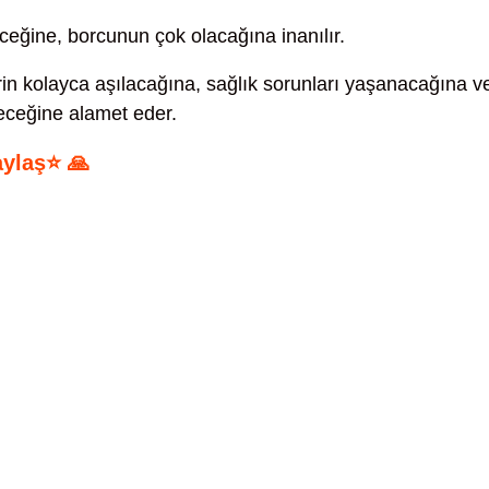
eğine, borcunun çok olacağına inanılır.
rin kolayca aşılacağına, sağlık sorunları yaşanacağına v
receğine alamet eder.
aylaş⭐ 🙏