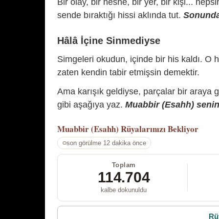
Bir olay, bir nesne, bir yer, bir kişi... hep
sende bıraktığı hissi aklında tut.
Sonunda 
Hâlâ İçine Sinmediyse
Simgeleri okudun, içinde bir his kaldı. O h
zaten kendin tabir etmişsin demektir.
Ama karışık geldiyse, parçalar bir araya 
gibi aşağıya yaz.
Muabbir (Esahh) senin 
Muabbir (Esahh)
Rüyalarınızı Bekliyor
son görülme 12 dakika önce
Toplam
114.704
kalbe dokunuldu
Rü