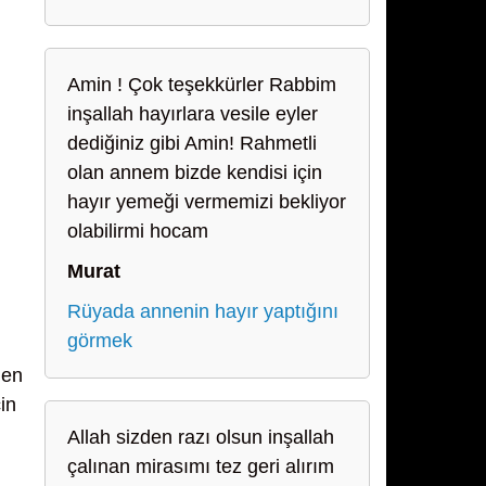
Amin ! Çok teşekkürler Rabbim
inşallah hayırlara vesile eyler
dediğiniz gibi Amin! Rahmetli
olan annem bizde kendisi için
hayır yemeği vermemizi bekliyor
olabilirmi hocam
Murat
Rüyada annenin hayır yaptığını
görmek
den
in
Allah sizden razı olsun inşallah
çalınan mirasımı tez geri alırım