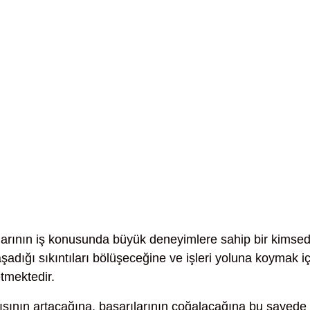
arının iş konusunda büyük deneyimlere sahip bir kimse
adığı sıkıntıları bölüşeceğine ve işleri yoluna koymak iç
tmektedir.
sının artacağına, başarılarının çoğalacağına bu sayede