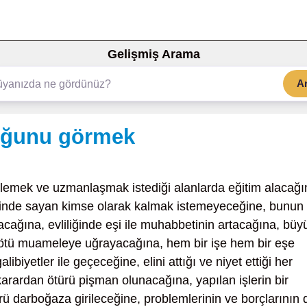
Gelişmiş Arama
A
uğunu görmek
rlemek ve uzmanlaşmak istediği alanlarda eğitim alacağı
erinde sayan kimse olarak kalmak istemeyeceğine, bunun
acağına, evliliğinde eşi ile muhabbetinin artacağına, büy
 kötü muameleye uğrayacağına, hem bir işe hem bir eşe
ibiyetler ile geçeceğine, elini attığı ve niyet ettiği her
r karardan ötürü pişman olunacağına, yapılan işlerin bir
ü darboğaza girileceğine, problemlerinin ve borçlarının 