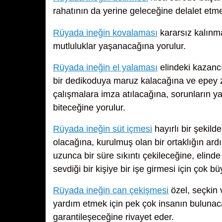
rahatının da yerine geleceğine delalet etme
Rüyada ineğin kovalaması
kararsız kalınma
mutluluklar yaşanacağına yorulur.
Rüyada ineğin el yalaması
elindeki kazanc
bir dedikoduya maruz kalacağına ve epey z
çalışmalara imza atılacağına, sorunların y
biteceğine yorulur.
Rüyada ineğin süt içmesi
hayırlı bir şekil
olacağına, kurulmuş olan bir ortaklığın ar
uzunca bir süre sıkıntı çekileceğine, elin
sevdiği bir kişiye bir işe girmesi için çok 
Rüyada ineğin can çekişmesi
özel, seçkin 
yardım etmek için pek çok insanın bulunac
garantileşeceğine rivayet eder.