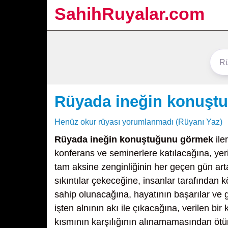
SahihRuyalar.com
Rüyada ineğin konuşt
Henüz okur rüyası yorumlanmadı (Rüyanı Yaz)
Rüyada ineğin konuştuğunu görmek
ile
konferans ve seminerlere katılacağına, y
tam aksine zenginliğinin her geçen gün art
sıkıntılar çekeceğine, insanlar tarafından
sahip olunacağına, hayatının başarılar ve gal
işten alnının akı ile çıkacağına, verilen bi
kısmının karşılığının alınamamasından ötür