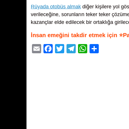
Rüyada otobüs almak
diğer kişilere yol göst
verileceğine, sorunların teker teker çözü
kazançlar elde edilecek bir ortaklığa girilec
İnsan emeğini takdir etmek için ⭐P
E
F
T
T
W
S
m
a
wi
el
h
h
ail
c
tt
e
at
ar
e
er
gr
s
e
b
a
A
o
m
p
o
p
k