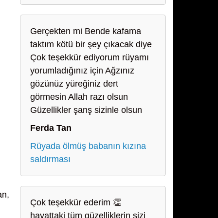
Gerçekten mi Bende kafama
taktım kötü bir şey çıkacak diye
Çok teşekkür ediyorum rüyamı
yorumladığınız için Ağzınız
gözünüz yüreğiniz dert
görmesin Allah razı olsun
Güzellikler şanş sizinle olsun
Ferda Tan
Rüyada ölmüş babanın kızına
saldırması
an,
Çok teşekkür ederim 👏
hayattaki tüm güzelliklerin sizi