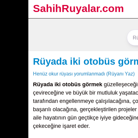
SahihRuyalar.com
Rüyada iki otobüs gör
Henüz okur rüyası yorumlanmadı (Rüyanı Yaz)
Rüyada iki otobüs görmek
güzelleşeceğine
çevireceğine ve büyük bir mutluluk yaşatacağ
tarafından engellenmeye çalışılacağına, ço
başarılı olacağına, gerçekleştirilen proj
aile hayatının gün geçtikçe iyiye gideceğin
çekeceğine işaret eder.