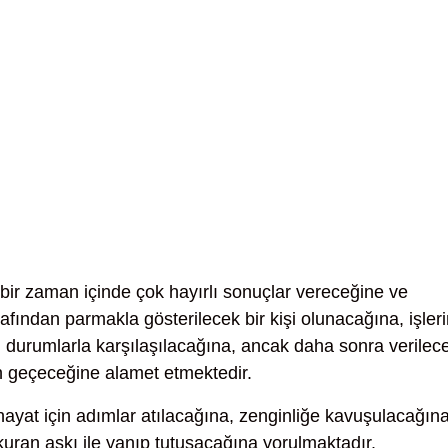
bir zaman içinde çok hayırlı sonuçlar vereceğine ve
fından parmakla gösterilecek bir kişi olunacağına, işler
ü durumlarla karşılaşılacağına, ancak daha sonra verilec
ın geçeceğine alamet etmektedir.
hayat için adımlar atılacağına, zenginliğe kavuşulacağın
 kuran aşkı ile yanıp tutuşacağına yorulmaktadır.