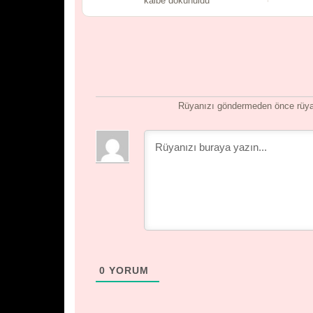
kalbe dokunuldu
Rüyanızı göndermeden önce rüyan
0
YORUM