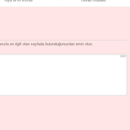
rüya te’vîl kılındı
cevab müddeti
ızla en ilgili olan sayfada bulunduğunuzdan emin olun.
1000