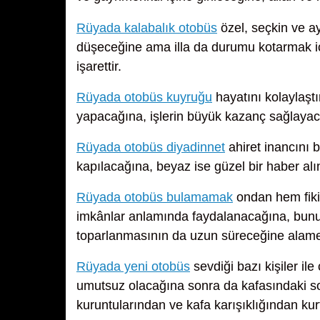
Rüyada kalabalık otobüs
özel, seçkin ve ay
düşeceğine ama illa da durumu kotarmak i
işarettir.
Rüyada otobüs kuyruğu
hayatını kolaylaştı
yapacağına, işlerin büyük kazanç sağlayac
Rüyada otobüs diyadinnet
ahiret inancını 
kapılacağına, beyaz ise güzel bir haber al
Rüyada otobüs bulamamak
ondan hem fiki
imkânlar anlamında faydalanacağına, bun
toparlanmasının da uzun süreceğine alame
Rüyada yeni otobüs
sevdiği bazı kişiler il
umutsuz olacağına sonra da kafasındaki so
kuruntularından ve kafa karışıklığından ku