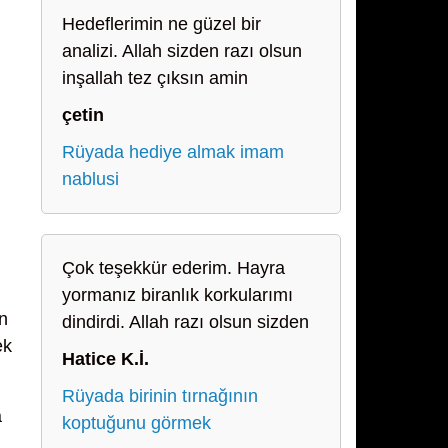
Hedeflerimin ne güzel bir
analizi. Allah sizden razı olsun
inşallah tez çıksın amin
çetin
Rüyada hediye almak imam
nablusi
Çok teşekkür ederim. Hayra
yormanız biranlık korkularımı
in
dindirdi. Allah razı olsun sizden
ek
Hatice K.İ.
Rüyada birinin tırnağının
a
koptuğunu görmek